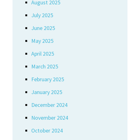
August 2025
July 2025
June 2025
May 2025
April 2025
March 2025
February 2025
January 2025
December 2024
November 2024
October 2024