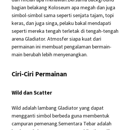
bagian belakang Koloseum apa megah dan juga
simbol-simbol sama seperti senjata tajam, topi
keras, dan juga singa, pelaku bakal mendapati
seperti mereka tengah terletak di tengah-tengah
arena Gladiator. Atmosfer siapa kuat dari
permainan ini membuat pengalaman bermain-
main berubah lebih menyenangkan.
Ciri-Ciri Permainan
Wild dan Scatter
Wild adalah lambang Gladiator yang dapat
mengganti simbol berbeda guna membentuk
campuran pemenang.Sementara Tebar adalah