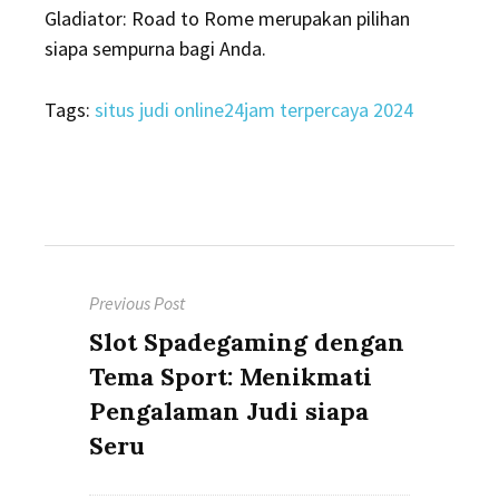
Gladiator: Road to Rome merupakan pilihan
siapa sempurna bagi Anda.
Tags:
situs judi online24jam terpercaya 2024
Post
Previous Post
navigation
Previous
Slot Spadegaming dengan
post:
Tema Sport: Menikmati
Pengalaman Judi siapa
Seru