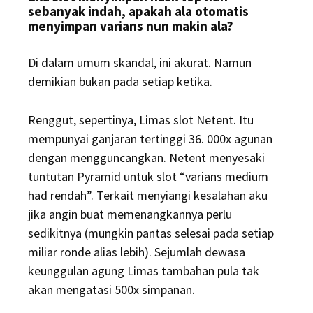
sebanyak indah, apakah ala otomatis
menyimpan varians nun makin ala?
Di dalam umum skandal, ini akurat. Namun
demikian bukan pada setiap ketika.
Renggut, sepertinya, Limas slot Netent. Itu
mempunyai ganjaran tertinggi 36. 000x agunan
dengan mengguncangkan. Netent menyesaki
tuntutan Pyramid untuk slot “varians medium
had rendah”. Terkait menyiangi kesalahan aku
jika angin buat memenangkannya perlu
sedikitnya (mungkin pantas selesai pada setiap
miliar ronde alias lebih). Sejumlah dewasa
keunggulan agung Limas tambahan pula tak
akan mengatasi 500x simpanan.