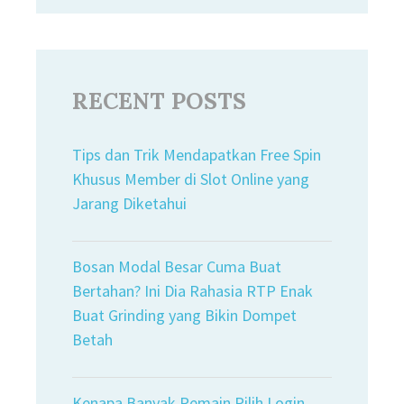
RECENT POSTS
Tips dan Trik Mendapatkan Free Spin
Khusus Member di Slot Online yang
Jarang Diketahui
Bosan Modal Besar Cuma Buat
Bertahan? Ini Dia Rahasia RTP Enak
Buat Grinding yang Bikin Dompet
Betah
Kenapa Banyak Pemain Pilih Login