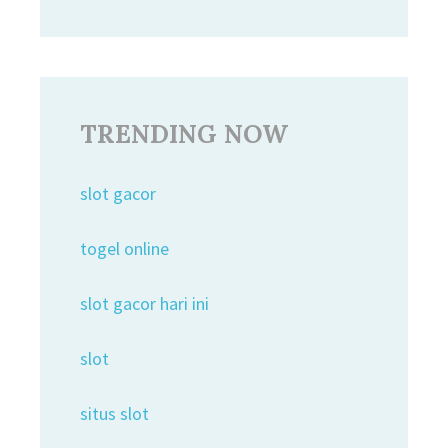
TRENDING NOW
slot gacor
togel online
slot gacor hari ini
slot
situs slot