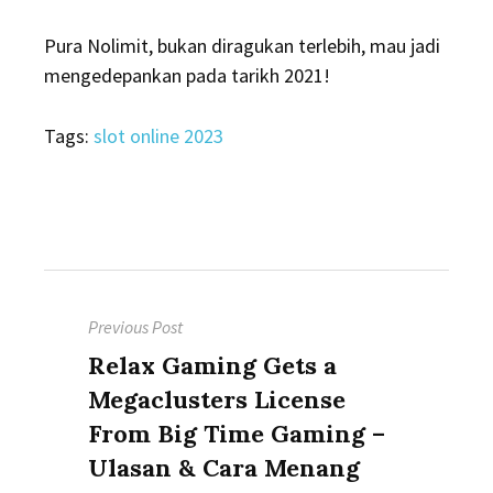
Pura Nolimit, bukan diragukan terlebih, mau jadi
mengedepankan pada tarikh 2021!
Tags:
slot online 2023
Post
Previous Post
navigation
Previous
Relax Gaming Gets a
post:
Megaclusters License
From Big Time Gaming –
Ulasan & Cara Menang