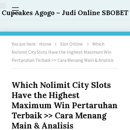
Menu
Cupcakes Agogo – Judi Online SBOBET
You are here:
Home
Slot Online
Which
Nolimit City Slots Have the Highest Maximum Win
Pertaruhan Terbaik >> Cara Menang Main & Analisis
Which Nolimit City Slots
Have the Highest
Maximum Win Pertaruhan
Terbaik >> Cara Menang
Main & Analisis