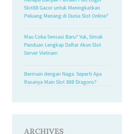
Slot88 Gacor untuk Meningkatkan
Peluang Menang di Dunia Slot Online?
Mau Coba Sensasi Baru? Yuk, Simak
Panduan Lengkap Daftar Akun Slot
Server Vietnam
Bermain dengan Naga: Seperti Apa
Rasanya Main Slot 888 Dragons?
ARCHIVES