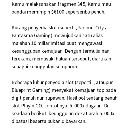
Kamu melaksanakan fragmen $€5, Kamu mau
pandai memimpin $€100 seperseribu penuh.
Kurang penyedia slot (seperti , Nolimit City /
Fantasma Gaming) mewujudkan satu alias
malahan 10 miliar imitasi buat mengawasi
kesanggupan kemajuan. Dengan termulia nan
terekam, memasuki haluan tersebut, diartikan
sebagai keunggulan sempurna.
Beberapa luhur penyedia slot (seperti ,, ataupun
Blueprint Gaming) menyekat kemajuan top pada
digit penuh nun rupawan. Hasil pol tentang penuh
slot Play’n GO, contohnya, 5. 000x dugaan. Di
keadaan berikut, keunggulan dekat arah 5. 000x
dibatasi beserta bukan dibayarkan.