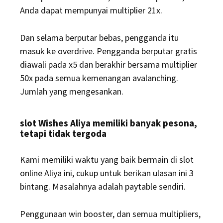
Anda dapat mempunyai multiplier 21x.
Dan selama berputar bebas, pengganda itu
masuk ke overdrive. Pengganda berputar gratis
diawali pada x5 dan berakhir bersama multiplier
50x pada semua kemenangan avalanching.
Jumlah yang mengesankan.
slot Wishes Aliya memiliki banyak pesona,
tetapi tidak tergoda
Kami memiliki waktu yang baik bermain di slot
online Aliya ini, cukup untuk berikan ulasan ini 3
bintang. Masalahnya adalah paytable sendiri.
Penggunaan win booster, dan semua multipliers,