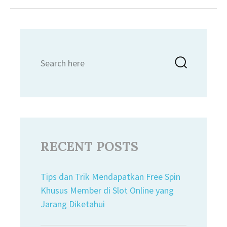
Search
Searc
for:
RECENT POSTS
Tips dan Trik Mendapatkan Free Spin
Khusus Member di Slot Online yang
Jarang Diketahui