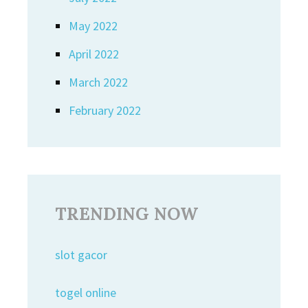
May 2022
April 2022
March 2022
February 2022
TRENDING NOW
slot gacor
togel online