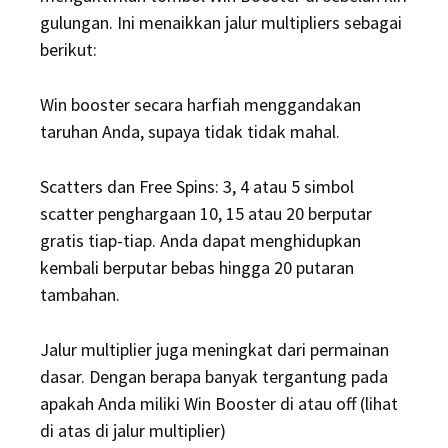
gulungan. Ini menaikkan jalur multipliers sebagai
berikut:
Win booster secara harfiah menggandakan
taruhan Anda, supaya tidak tidak mahal.
Scatters dan Free Spins: 3, 4 atau 5 simbol
scatter penghargaan 10, 15 atau 20 berputar
gratis tiap-tiap. Anda dapat menghidupkan
kembali berputar bebas hingga 20 putaran
tambahan.
Jalur multiplier juga meningkat dari permainan
dasar. Dengan berapa banyak tergantung pada
apakah Anda miliki Win Booster di atau off (lihat
di atas di jalur multiplier)