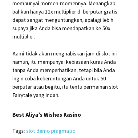
mempunyai momen-momennya. Menangkap
bahkan hanya 12x multiplier di berputar gratis
dapat sangat menguntungkan, apalagi lebih
supaya jika Anda bisa mendapatkan ke 50x
multiplier.
Kami tidak akan menghabiskan jam di slot ini
namun, itu mempunyai kebiasaan kuras Anda
tanpa Anda memperhatikan, tetapi bila Anda
ingin coba keberuntungan Anda untuk 50
berputar atau begitu, itu tentu permainan slot
Fairytale yang indah.
Best Aliya’s Wishes Kasino
Tags:
slot demo pragmatic