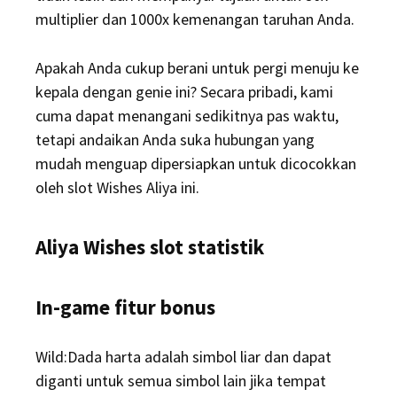
multiplier dan 1000x kemenangan taruhan Anda.
Apakah Anda cukup berani untuk pergi menuju ke
kepala dengan genie ini? Secara pribadi, kami
cuma dapat menangani sedikitnya pas waktu,
tetapi andaikan Anda suka hubungan yang
mudah menguap dipersiapkan untuk dicocokkan
oleh slot Wishes Aliya ini.
Aliya Wishes slot statistik
In-game fitur bonus
Wild:Dada harta adalah simbol liar dan dapat
diganti untuk semua simbol lain jika tempat