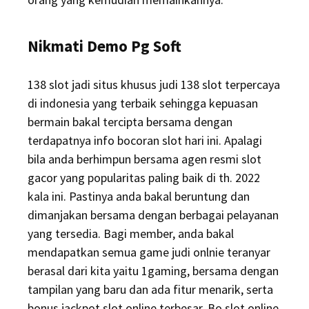
Nikmati Demo Pg Soft
138 slot jadi situs khusus judi 138 slot terpercaya
di indonesia yang terbaik sehingga kepuasan
bermain bakal tercipta bersama dengan
terdapatnya info bocoran slot hari ini. Apalagi
bila anda berhimpun bersama agen resmi slot
gacor yang popularitas paling baik di th. 2022
kala ini. Pastinya anda bakal beruntung dan
dimanjakan bersama dengan berbagai pelayanan
yang tersedia. Bagi member, anda bakal
mendapatkan semua game judi onlnie teranyar
berasal dari kita yaitu 1gaming, bersama dengan
tampilan yang baru dan ada fitur menarik, serta
bonus jackpot slot online terbesar. Bo slot online