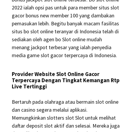
2022 ialah opsi pas untuk para member situs slot
gacor bonus new member 100 yang dambakan
pemasukan lebih. Begitu banyak macam fasilitas
situs bo slot online teranyar di Indonesia telah di
sediakan oleh agen bo Slot online mudah
menang jackpot terbesar yang ialah penyedia
media game slot gacor terpercaya di Indonesia.
Provider Website Slot Online Gacor
Terpercaya Dengan Tingkat Kemangan Rtp
Live Tertinggi
Bertaruh pada olahraga atau bermain slot online
dan casino segera melalui aplikasi.
Memungkinkan slotters slot Slot untuk melihat
daftar deposit slot aktif dan selesai. Mereka juga