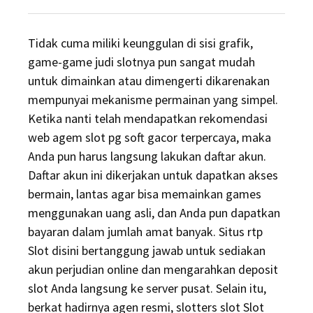
on
Tidak cuma miliki keunggulan di sisi grafik,
game-game judi slotnya pun sangat mudah
untuk dimainkan atau dimengerti dikarenakan
mempunyai mekanisme permainan yang simpel.
Ketika nanti telah mendapatkan rekomendasi
web agem slot pg soft gacor terpercaya, maka
Anda pun harus langsung lakukan daftar akun.
Daftar akun ini dikerjakan untuk dapatkan akses
bermain, lantas agar bisa memainkan games
menggunakan uang asli, dan Anda pun dapatkan
bayaran dalam jumlah amat banyak. Situs rtp
Slot disini bertanggung jawab untuk sediakan
akun perjudian online dan mengarahkan deposit
slot Anda langsung ke server pusat. Selain itu,
berkat hadirnya agen resmi, slotters slot Slot