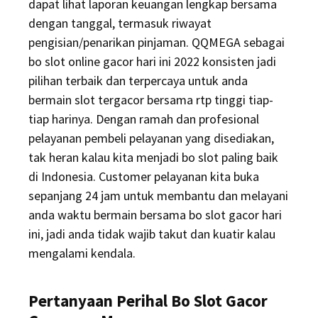
dapat lihat laporan keuangan lengkap bersama
dengan tanggal, termasuk riwayat
pengisian/penarikan pinjaman. QQMEGA sebagai
bo slot online gacor hari ini 2022 konsisten jadi
pilihan terbaik dan terpercaya untuk anda
bermain slot tergacor bersama rtp tinggi tiap-
tiap harinya. Dengan ramah dan profesional
pelayanan pembeli pelayanan yang disediakan,
tak heran kalau kita menjadi bo slot paling baik
di Indonesia. Customer pelayanan kita buka
sepanjang 24 jam untuk membantu dan melayani
anda waktu bermain bersama bo slot gacor hari
ini, jadi anda tidak wajib takut dan kuatir kalau
mengalami kendala.
Pertanyaan Perihal Bo Slot Gacor