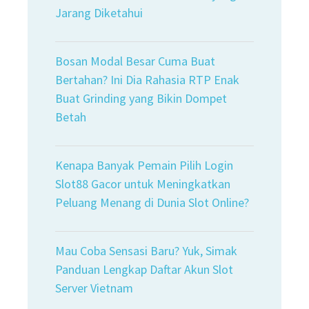
Jarang Diketahui
Bosan Modal Besar Cuma Buat
Bertahan? Ini Dia Rahasia RTP Enak
Buat Grinding yang Bikin Dompet
Betah
Kenapa Banyak Pemain Pilih Login
Slot88 Gacor untuk Meningkatkan
Peluang Menang di Dunia Slot Online?
Mau Coba Sensasi Baru? Yuk, Simak
Panduan Lengkap Daftar Akun Slot
Server Vietnam