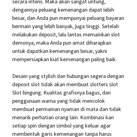
secara intens. Maka akan sangat untung,
dengannya peluang kemenangan dapat lebih
besar, dan Anda pun mempunyai peluang bayaran
bermain yang lebih banyak, juga tinggi. Setelah
melakukan deposit, lalu lantas memainkan slot
demonya, maka Anda pun amat diharapkan
untuk dapatkan kemenangan besar, yakni
mempersiapkan kiat kemenangan paling baik.
Desain yang stylish dan hubungan segera dengan
deposit slot tidak akan membuat slotters slot
Slot bingung. Kualitas grafisnya bagus, dan
penggunaan warna yang tidak mencolok
membuat permainan nyaman di mata dan tidak
menarik perhatian orang lain. Kombinasi kan
setiap spin dengan simbol yang keluar agar
membentuk garis kemenangan tanpa harus