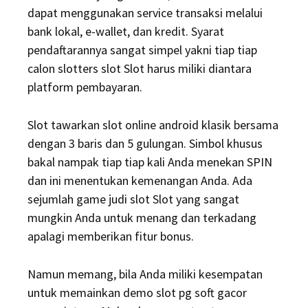
dapat menggunakan service transaksi melalui
bank lokal, e-wallet, dan kredit. Syarat
pendaftarannya sangat simpel yakni tiap tiap
calon slotters slot Slot harus miliki diantara
platform pembayaran.
Slot tawarkan slot online android klasik bersama
dengan 3 baris dan 5 gulungan. Simbol khusus
bakal nampak tiap tiap kali Anda menekan SPIN
dan ini menentukan kemenangan Anda. Ada
sejumlah game judi slot Slot yang sangat
mungkin Anda untuk menang dan terkadang
apalagi memberikan fitur bonus.
Namun memang, bila Anda miliki kesempatan
untuk memainkan demo slot pg soft gacor