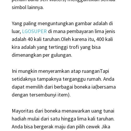
simbol lainnya.
Yang paling menguntungkan gambar adalah di
luar,
LGOSUPER
di mana pembayaran lima jenis
adalah 40 kali taruhan.Oleh karena itu, 400 kali
kira adalah yang tertinggi trofi yang bisa
dimenangkan per gulungan.
Ini mungkin menyeramkan atap ruanganTapi
setidaknya tampaknya terganggu rumah. Anda
dapat memilih dari berbagai boneka ia(bersama
dengan tersembunyi item).
Mayoritas dari boneka menawarkan uang tunai
hadiah mulai dari satu hingga lima kali taruhan.
Anda bisa bergerak maju dan pilih cewek Jika