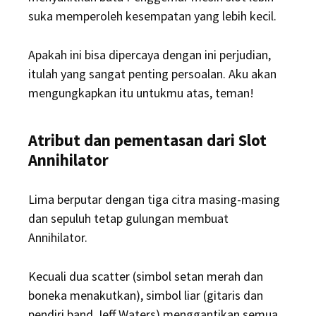
suka memperoleh kesempatan yang lebih kecil.
Apakah ini bisa dipercaya dengan ini perjudian,
itulah yang sangat penting persoalan. Aku akan
mengungkapkan itu untukmu atas, teman!
Atribut dan pementasan dari Slot
Annihilator
Lima berputar dengan tiga citra masing-masing
dan sepuluh tetap gulungan membuat
Annihilator.
Kecuali dua scatter (simbol setan merah dan
boneka menakutkan), simbol liar (gitaris dan
pendiri band Jeff Waters) menggantikan semua