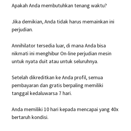
Apakah Anda membutuhkan tenang waktu?
Jika demikian, Anda tidak harus memainkan ini
perjudian.
Annihilator tersedia luar, di mana Anda bisa
nikmati ini menghibur On-line perjudian mesin
untuk nyata duit atau untuk seluruhnya.
Setelah dikreditkan ke Anda profil, semua
pembayaran dan gratis berpaling memiliki
tanggal kedaluwarsa 7 hari.
Anda memiliki 10 hari kepada mencapai yang 40x
bertaruh kondisi.