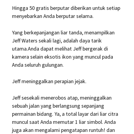
Hingga 50 gratis berputar diberikan untuk setiap
menyebarkan Anda berputar selama.
Yang berkepanjangan liar tanda, menampilkan
Jeff Waters sekali lagi, adalah daya tarik
utama.Anda dapat melihat Jeff bergerak di
kamera selain eksotis ikon yang muncul pada
Anda seluruh gulungan.
Jeff meninggalkan perapian jejak.
Jeff sesekali menerobos atap, meninggalkan
sebuah jalan yang berlangsung sepanjang
permainan bidang. Ya, a total layar dari liar citra
muncul saat Anda memutar 1 liar simbol. Anda
juga akan mengalami pengatapan runtuh! dan