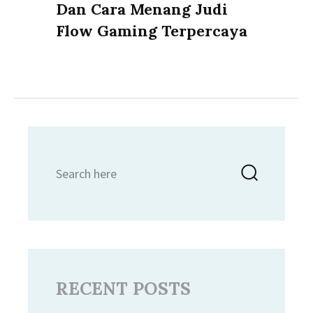
post:
Dan Cara Menang Judi
Flow Gaming Terpercaya
Search
Searc
for:
RECENT POSTS