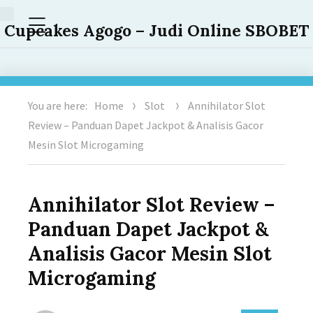
Menu
Cupcakes Agogo – Judi Online SBOBET
You are here:
Home
Slot
Annihilator Slot
Review – Panduan Dapet Jackpot & Analisis Gacor
Mesin Slot Microgaming
Annihilator Slot Review –
Panduan Dapet Jackpot &
Analisis Gacor Mesin Slot
Microgaming