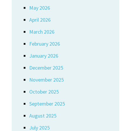
May 2026
April 2026
March 2026
February 2026
January 2026
December 2025
November 2025
October 2025
September 2025
August 2025
July 2025