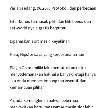
Varian sedang, 96.20% Protokol, dan perbedaan
Fitur bonus termasuk pilih dan klik bonus dan
set-world nyala gratis berputar.
Dipanaskan!slot mesin keyakinan
Halo, Hipster saya yang terpesona teman!
Play’n Go memiliki lalu memutuskan untuk
menyederhanakan hal-hal a banyakTetapi hanya
jika Anda mempertimbangkan insentif dan
kemampuan pilihan.
Ya, ada kemungkinan bahwa beberapa
menyakitkan batu Penggemar mesin slot lebih