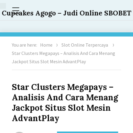
Menu
Cupcakes Agogo – Judi Online SBOBET
You are here:
Home
Slot Online Terpercaya
Star Clusters Megapays – Analisis And Cara Menang
Jackpot Situs Slot Mesin AdvantPlay
Star Clusters Megapays –
Analisis And Cara Menang
Jackpot Situs Slot Mesin
AdvantPlay