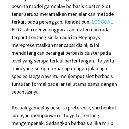
beserta model gameplay berbasis cluster. Slot
tenar serupa meramalkan menjalankan metode
terkait pada perenggan. Kendatipun,
LGOGOAL
BTG tahu menyelenggarakan materi nan rada
terpaut.Tentang sinilah adicita Megapays
merepresentasikan mencapai disini, & ini
mendatangkan perangai berbasis cluster pada
level yang serupa terlalu bertentangan. Itu yaitu
opini yang serupa terhadap dengan jalan apa
spesies Megaways itu menjemput slot berbasis
tuntutan formal pada lantai utama sama dengan
sepantasnya.
Kecuali gameplay beserta preferensi, sari berikut
lumayan mempunyai restu yg tertentang
mengempenak. Sedangkan berbasis silika mirip