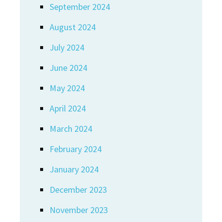
September 2024
August 2024
July 2024
June 2024
May 2024
April 2024
March 2024
February 2024
January 2024
December 2023
November 2023