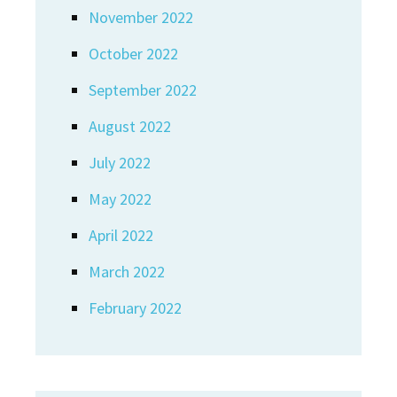
November 2022
October 2022
September 2022
August 2022
July 2022
May 2022
April 2022
March 2022
February 2022