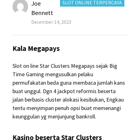
Author
CATEGORIES:
Joe
SLOT ONLINE TERPERCAYA
Bennett
Posted
December 14, 2023
on
Kala Megapays
Slot on line Star Clusters Megapays sejak Big
Time Gaming mengusulkan pelaku
permufakatan beda guna membaca jumlah kans
buat unggul. Dgn 4 jackpot reformis beserta
jalan berbasis cluster alokasi kesibukan, Engkau
tentu menyimpan penuh opsi buat memenangi
keunggulan yg menjunjung bankroll.
Kasino beserta Star Clusters