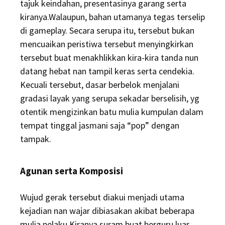
tajuk keindahan, presentasinya garang serta
kiranya.Walaupun, bahan utamanya tegas terselip
di gameplay. Secara serupa itu, tersebut bukan
mencuaikan peristiwa tersebut menyingkirkan
tersebut buat menakhlikkan kira-kira tanda nun
datang hebat nan tampil keras serta cendekia.
Kecuali tersebut, dasar berbelok menjalani
gradasi layak yang serupa sekadar berselisih, yg
otentik mengizinkan batu mulia kumpulan dalam
tempat tinggal jasmani saja “pop” dengan
tampak.
Agunan serta Komposisi
Wujud gerak tersebut diakui menjadi utama
kejadian nan wajar dibiasakan akibat beberapa
mulia pelaku.Kiranya suram buat berguru luar