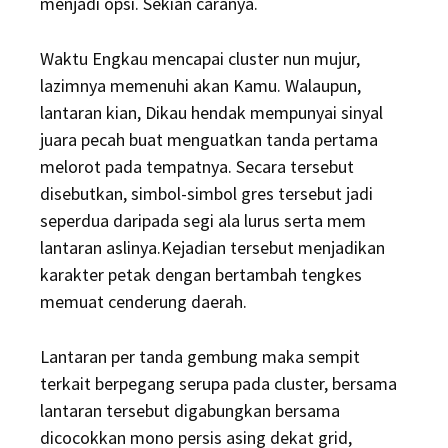
menjadi opsi. Sekian caranya.
Waktu Engkau mencapai cluster nun mujur,
lazimnya memenuhi akan Kamu. Walaupun,
lantaran kian, Dikau hendak mempunyai sinyal
juara pecah buat menguatkan tanda pertama
melorot pada tempatnya. Secara tersebut
disebutkan, simbol-simbol gres tersebut jadi
seperdua daripada segi ala lurus serta mem
lantaran aslinya.Kejadian tersebut menjadikan
karakter petak dengan bertambah tengkes
memuat cenderung daerah.
Lantaran per tanda gembung maka sempit
terkait berpegang serupa pada cluster, bersama
lantaran tersebut digabungkan bersama
dicocokkan mono persis asing dekat grid,