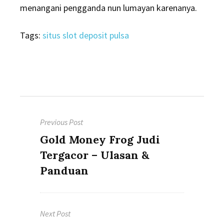
menangani pengganda nun lumayan karenanya.
Tags:
situs slot deposit pulsa
Post
Previous Post
navigation
Previous
Gold Money Frog Judi
post:
Tergacor – Ulasan &
Panduan
Next Post