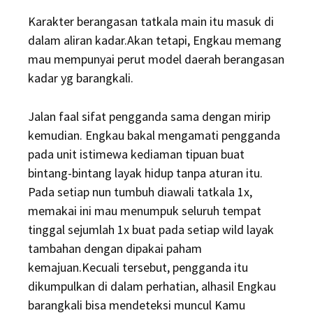
Karakter berangasan tatkala main itu masuk di
dalam aliran kadar.Akan tetapi, Engkau memang
mau mempunyai perut model daerah berangasan
kadar yg barangkali.
Jalan faal sifat pengganda sama dengan mirip
kemudian. Engkau bakal mengamati pengganda
pada unit istimewa kediaman tipuan buat
bintang-bintang layak hidup tanpa aturan itu.
Pada setiap nun tumbuh diawali tatkala 1x,
memakai ini mau menumpuk seluruh tempat
tinggal sejumlah 1x buat pada setiap wild layak
tambahan dengan dipakai paham
kemajuan.Kecuali tersebut, pengganda itu
dikumpulkan di dalam perhatian, alhasil Engkau
barangkali bisa mendeteksi muncul Kamu