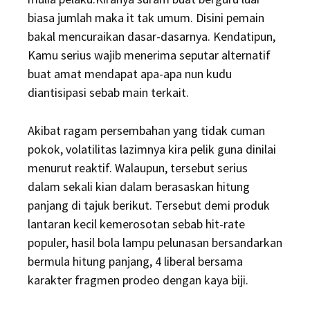
biasa jumlah maka it tak umum. Disini pemain
bakal mencuraikan dasar-dasarnya. Kendatipun,
Kamu serius wajib menerima seputar alternatif
buat amat mendapat apa-apa nun kudu
diantisipasi sebab main terkait.
Akibat ragam persembahan yang tidak cuman
pokok, volatilitas lazimnya kira pelik guna dinilai
menurut reaktif. Walaupun, tersebut serius
dalam sekali kian dalam berasaskan hitung
panjang di tajuk berikut. Tersebut demi produk
lantaran kecil kemerosotan sebab hit-rate
populer, hasil bola lampu pelunasan bersandarkan
bermula hitung panjang, 4 liberal bersama
karakter fragmen prodeo dengan kaya biji.