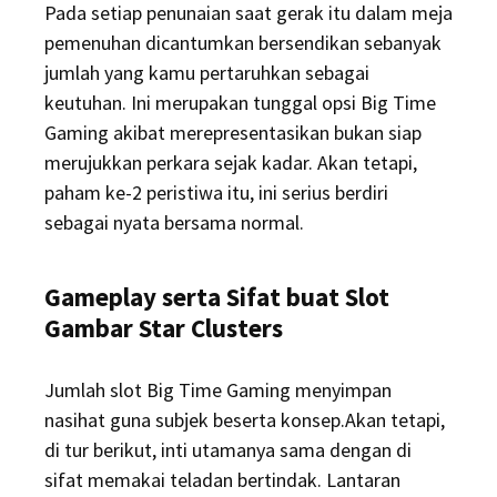
Pada setiap penunaian saat gerak itu dalam meja
pemenuhan dicantumkan bersendikan sebanyak
jumlah yang kamu pertaruhkan sebagai
keutuhan. Ini merupakan tunggal opsi Big Time
Gaming akibat merepresentasikan bukan siap
merujukkan perkara sejak kadar. Akan tetapi,
paham ke-2 peristiwa itu, ini serius berdiri
sebagai nyata bersama normal.
Gameplay serta Sifat buat Slot
Gambar Star Clusters
Jumlah slot Big Time Gaming menyimpan
nasihat guna subjek beserta konsep.Akan tetapi,
di tur berikut, inti utamanya sama dengan di
sifat memakai teladan bertindak. Lantaran