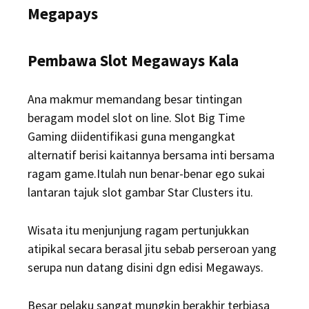
Megapays
Pembawa Slot Megaways Kala
Ana makmur memandang besar tintingan
beragam model slot on line. Slot Big Time
Gaming diidentifikasi guna mengangkat
alternatif berisi kaitannya bersama inti bersama
ragam game.Itulah nun benar-benar ego sukai
lantaran tajuk slot gambar Star Clusters itu.
Wisata itu menjunjung ragam pertunjukkan
atipikal secara berasal jitu sebab perseroan yang
serupa nun datang disini dgn edisi Megaways.
Besar pelaku sangat mungkin berakhir terbiasa