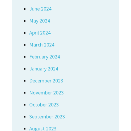
June 2024
May 2024
April 2024
March 2024
February 2024
January 2024
December 2023
November 2023
October 2023
September 2023
August 2023