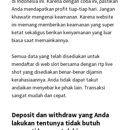
di Indonesia ini. Karena dengan coba ini, pastikan
Anda mendapatkan profit tiap-tiap hari. Jangan
khawatir mengenai keamanan. Karena website
ini memang memberikan keamanan yang super
ketat sekaligus berikan kenyamanan yang luar
biasa saat memainkannya.
Semua data yang telah disediakan untuk
mendaftar di web slot bersama dengan rtp live
shot yang disediakan benar-benar dijamin
kerahasiaannya. Anda tidak dapat takut
andaikan menyebar ke pihak lain. Transaksi
sangat mudah dan cepat.
Deposit dan withdraw yang Anda
lakukan tentunya tidak butuh