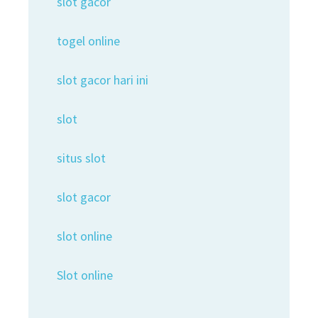
slot gacor
togel online
slot gacor hari ini
slot
situs slot
slot gacor
slot online
Slot online