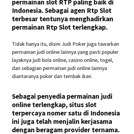
permainan slot RTP paling baik di
Indonesia. Sebagai agen Rtp Slot
terbesar tentunya menghadirkan
permainan Rtp Slot terlengkap.
Tidak hanya itu, disini Judi Poker juga tawarkan
permainan judi online lainnya yang pasti populer
layaknya judi bola online, casino online, togel,
dan sebagian permainan judi online lainnya
diantaranya poker dan tembak ikan.
Sebagai penyedia permainan judi
online terlengkap, situs slot
terpercaya nomer satu di Indonesia
ini juga telah menjalin kerjasama
dengan beragam provider ternama.