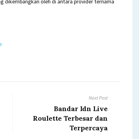
ang dikembangkan oleh di antara provider ternama
e
Next Post
Next
Bandar Idn Live
post:
Roulette Terbesar dan
Terpercaya