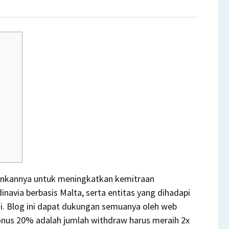
inkannya untuk meningkatkan kemitraan
avia berbasis Malta, serta entitas yang dihadapi
. Blog ini dapat dukungan semuanya oleh web
bonus 20% adalah jumlah withdraw harus meraih 2x