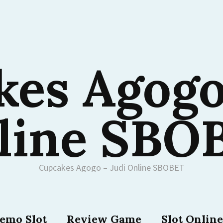
es Agogo
line SBO
Cupcakes Agogo – Judi Online SBOBET
emo Slot
Review Game
Slot Online