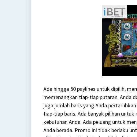
Ada hingga 50 paylines untuk dipilih, me
memenangkan tiap-tiap putaran. Anda d
juga jumlah baris yang Anda pertaruhkan
tiap-tiap baris. Ada banyak pilihan unt
kebutuhan Anda. Ada peluang untuk men
Anda berada. Promo ini tidak berlaku un