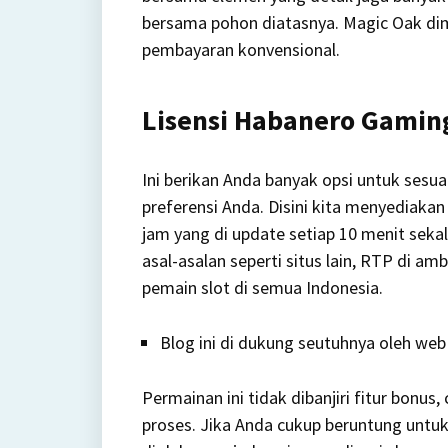
bersama pohon diatasnya. Magic Oak dim
pembayaran konvensional.
Lisensi Habanero Gamin
Ini berikan Anda banyak opsi untuk sesu
preferensi Anda. Disini kita menyediakan
jam yang di update setiap 10 menit sekali
asal-asalan seperti situs lain, RTP di a
pemain slot di semua Indonesia.
Blog ini di dukung seutuhnya oleh web
Permainan ini tidak dibanjiri fitur bonus
proses. Jika Anda cukup beruntung untuk