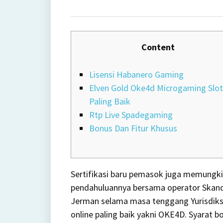
on
Content
Lisensi Habanero Gaming
Elven Gold Oke4d Microgaming Slot
Paling Baik
Rtp Live Spadegaming
Bonus Dan Fitur Khusus
Sertifikasi baru pemasok juga memungk
pendahuluannya bersama operator Skandin
Jerman selama masa tenggang Yurisdiksi
online paling baik yakni OKE4D. Syarat 