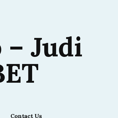
 – Judi
BET
Contact Us