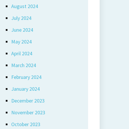
August 2024
July 2024
June 2024
May 2024
April 2024
March 2024
February 2024
January 2024
December 2023
November 2023
October 2023