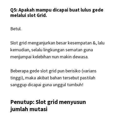
Q5: Apakah mampu dicapai buat lulus gede
melalui slot Grid.
Betul.
Slot grid menganjurkan besar kesempatan &, lalu
kemudian, selalu lingkungan sematan guna
menjumpai kelebihan nun makin dewasa.
Beberapa gede slot grid pun berisiko (varians
tinggi), maka akibat bahan tersebut pastilah
sanggup dicapai guna unggul tumbuh!
Penutup: Slot grid menyusun
jumlah mutasi