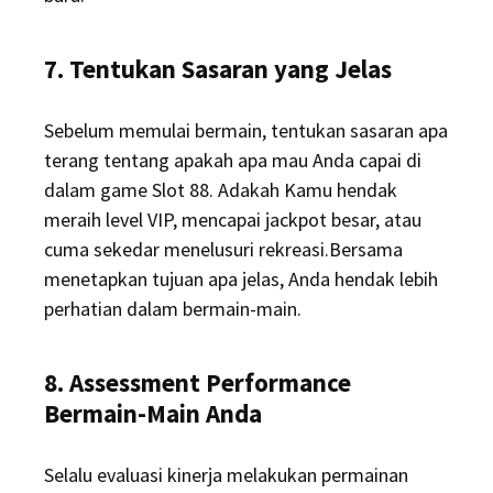
7. Tentukan Sasaran yang Jelas
Sebelum memulai bermain, tentukan sasaran apa
terang tentang apakah apa mau Anda capai di
dalam game Slot 88. Adakah Kamu hendak
meraih level VIP, mencapai jackpot besar, atau
cuma sekedar menelusuri rekreasi.Bersama
menetapkan tujuan apa jelas, Anda hendak lebih
perhatian dalam bermain-main.
8. Assessment Performance
Bermain-Main Anda
Selalu evaluasi kinerja melakukan permainan