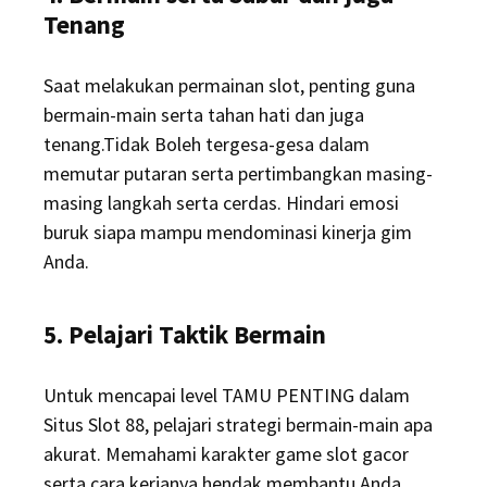
Tenang
Saat melakukan permainan slot, penting guna
bermain-main serta tahan hati dan juga
tenang.Tidak Boleh tergesa-gesa dalam
memutar putaran serta pertimbangkan masing-
masing langkah serta cerdas. Hindari emosi
buruk siapa mampu mendominasi kinerja gim
Anda.
5. Pelajari Taktik Bermain
Untuk mencapai level TAMU PENTING dalam
Situs Slot 88, pelajari strategi bermain-main apa
akurat. Memahami karakter game slot gacor
serta cara kerjanya hendak membantu Anda