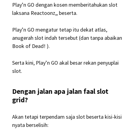
Play’n GO dengan kosen memberitahukan slot
laksana Reactoonz,, beserta.
Play’n GO mengatur tetap itu dekat atlas,
anugerah slot indah tersebut (dan tanpa abaikan
Book of Dead! ).
Serta kini, Play’n GO akal besar rekan penyuplai
slot.
Dengan jalan apa jalan faal slot
grid?
Akan tetapi terpendam saja slot beserta kisi-kisi
nyata berselisih: