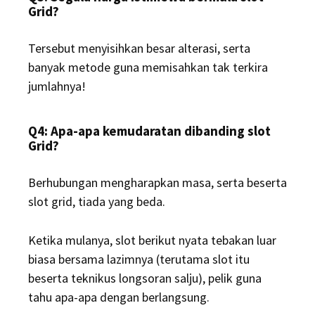
Grid?
Tersebut menyisihkan besar alterasi, serta
banyak metode guna memisahkan tak terkira
jumlahnya!
Q4: Apa-apa kemudaratan dibanding slot
Grid?
Berhubungan mengharapkan masa, serta beserta
slot grid, tiada yang beda.
Ketika mulanya, slot berikut nyata tebakan luar
biasa bersama lazimnya (terutama slot itu
beserta teknikus longsoran salju), pelik guna
tahu apa-apa dengan berlangsung.