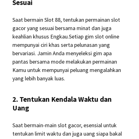
Sesuai
Saat bermain Slot 88, tentukan permainan slot
gacor yang sesuai bersama minat dan juga
keahlian khusus Engkau.Setiap gim slot online
mempunyai ciri khas serta pelunasan yang
bervariasi. Jamin Anda menyeleksi gim apa
pantas bersama mode melakukan permainan
Kamu untuk mempunyai peluang mengalahkan
yang lebih banyak luas.
2. Tentukan Kendala Waktu dan
Uang
Saat bermain-main slot gacor, esensial untuk
tentukan limit waktu dan juga uang siapa bakal