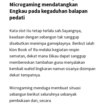
Microgaming mendatangkan
Engkau pada kegaduhan balapan
pedati
Kata slot itu tetap terlalu sah.Sayangnya,
keadaan dengan sebangun tak sanggup
disebutkan menimpa gameplaynya. Berikut ialah
klon Book of Ra melalui kegiatan respin
sematan, dekat mana Dikau dapat sanggup
membereskan tambahan guna menyalakan
kembali wahid lingkaran namun sisanya disimpan
dekat tempatnya.
Microgaming menduga membuat situasi
sebangun berikut seluruhnya sebanyak
pembukaan dari, secara.