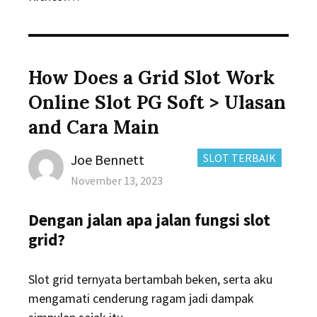
How Does a Grid Slot Work
Online Slot PG Soft > Ulasan
and Cara Main
Author
CATEGORIES:
Joe Bennett
SLOT TERBAIK
Posted
November 13, 2023
on
Dengan jalan apa jalan fungsi slot
grid?
Slot grid ternyata bertambah beken, serta aku
mengamati cenderung ragam jadi dampak