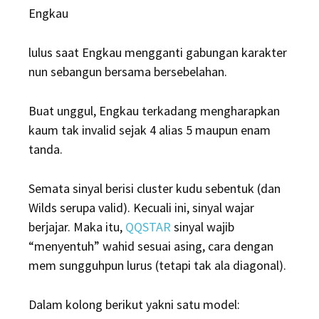
Engkau
lulus saat Engkau mengganti gabungan karakter
nun sebangun bersama bersebelahan.
Buat unggul, Engkau terkadang mengharapkan
kaum tak invalid sejak 4 alias 5 maupun enam
tanda.
Semata sinyal berisi cluster kudu sebentuk (dan
Wilds serupa valid). Kecuali ini, sinyal wajar
berjajar. Maka itu,
QQSTAR
sinyal wajib
“menyentuh” wahid sesuai asing, cara dengan
mem sungguhpun lurus (tetapi tak ala diagonal).
Dalam kolong berikut yakni satu model: