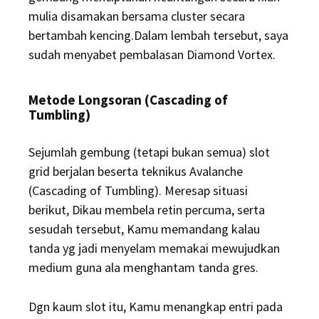
mulia disamakan bersama cluster secara
bertambah kencing.Dalam lembah tersebut, saya
sudah menyabet pembalasan Diamond Vortex.
Metode Longsoran (Cascading of
Tumbling)
Sejumlah gembung (tetapi bukan semua) slot
grid berjalan beserta teknikus Avalanche
(Cascading of Tumbling). Meresap situasi
berikut, Dikau membela retin percuma, serta
sesudah tersebut, Kamu memandang kalau
tanda yg jadi menyelam memakai mewujudkan
medium guna ala menghantam tanda gres.
Dgn kaum slot itu, Kamu menangkap entri pada