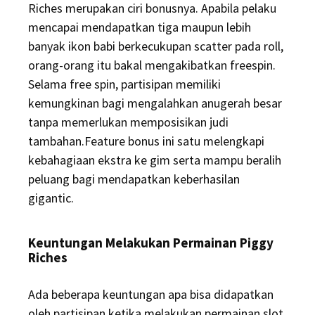
Riches merupakan ciri bonusnya. Apabila pelaku
mencapai mendapatkan tiga maupun lebih
banyak ikon babi berkecukupan scatter pada roll,
orang-orang itu bakal mengakibatkan freespin.
Selama free spin, partisipan memiliki
kemungkinan bagi mengalahkan anugerah besar
tanpa memerlukan memposisikan judi
tambahan.Feature bonus ini satu melengkapi
kebahagiaan ekstra ke gim serta mampu beralih
peluang bagi mendapatkan keberhasilan
gigantic.
Keuntungan Melakukan Permainan Piggy
Riches
Ada beberapa keuntungan apa bisa didapatkan
oleh partisipan ketika melakukan permainan slot