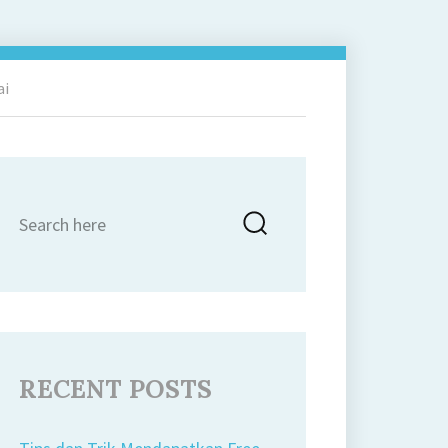
ai
Search
Search
for:
RECENT POSTS