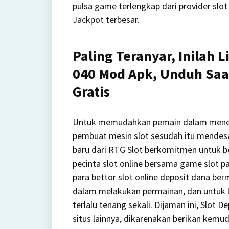
pulsa game terlengkap dari provider slo
Jackpot terbesar.
Paling Teranyar, Inilah
040 Mod Apk, Unduh Saa
Gratis
Untuk memudahkan pemain dalam menent
pembuat mesin slot sesudah itu mendesa
baru dari RTG Slot berkomitmen untuk b
pecinta slot online bersama game slot pal
para bettor slot online deposit dana be
dalam melakukan permainan, dan untuk 
terlalu tenang sekali. Dijaman ini, Slot 
situs lainnya, dikarenakan berikan kemu