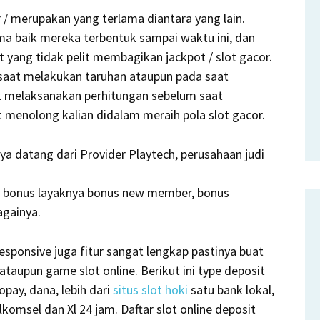
 / merupakan yang terlama diantara yang lain.
a baik mereka terbentuk sampai waktu ini, dan
 yang tidak pelit membagikan jackpot / slot gacor.
 saat melakukan taruhan ataupun pada saat
k melaksanakan perhitungan sebelum saat
 menolong kalian didalam meraih pola slot gacor.
a datang dari Provider Playtech, perusahaan judi
bonus layaknya bonus new member, bonus
againya.
sponsive juga fitur sangat lengkap pastinya buat
ataupun game slot online. Berikut ini type deposit
opay, dana, lebih dari
situs slot hoki
satu bank lokal,
lkomsel dan Xl 24 jam. Daftar slot online deposit