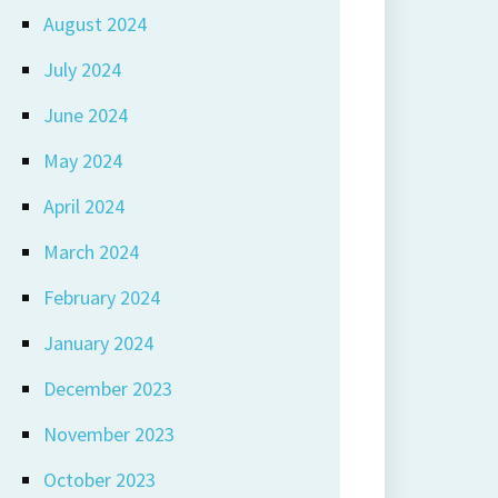
August 2024
July 2024
June 2024
May 2024
April 2024
March 2024
February 2024
January 2024
December 2023
November 2023
October 2023