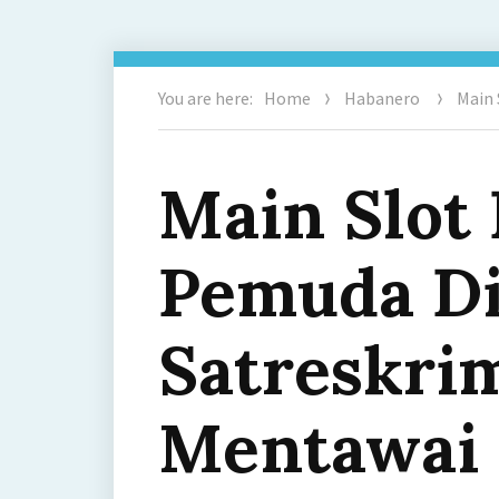
You are here:
Home
Habanero
Main 
Main Slot 
Pemuda D
Satreskri
Mentawai