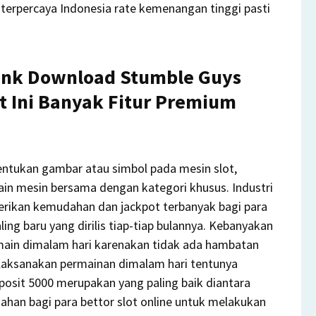
t terpercaya Indonesia rate kemenangan tinggi pasti
 Link Download Stumble Guys
t Ini Banyak Fitur Premium
ukan gambar atau simbol pada mesin slot,
in mesin bersama dengan kategori khusus. Industri
erikan kemudahan dan jackpot terbanyak bagi para
ing baru yang dirilis tiap-tiap bulannya. Kebanyakan
rmain dimalam hari karenakan tidak ada hambatan
laksanakan permainan dimalam hari tentunya
Deposit 5000 merupakan yang paling baik diantara
dahan bagi para bettor slot online untuk melakukan