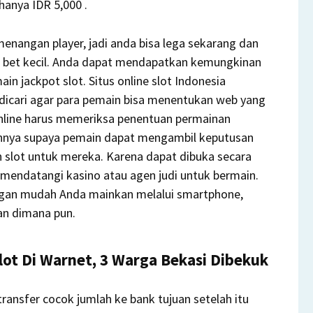
hanya IDR 5,000 .
enangan player, jadi anda bisa lega sekarang dan
un bet kecil. Anda dapat mendapatkan kemungkinan
n jackpot slot. Situs online slot Indonesia
 dicari agar para pemain bisa menentukan web yang
 online harus memeriksa penentuan permainan
annya supaya pemain dapat mengambil keputusan
n slot untuk mereka. Karena dapat dibuka secara
t mendatangi kasino atau agen judi untuk bermain.
dengan mudah Anda mainkan melalui smartphone,
an dimana pun.
lot Di Warnet, 3 Warga Bekasi Dibekuk
ransfer cocok jumlah ke bank tujuan setelah itu