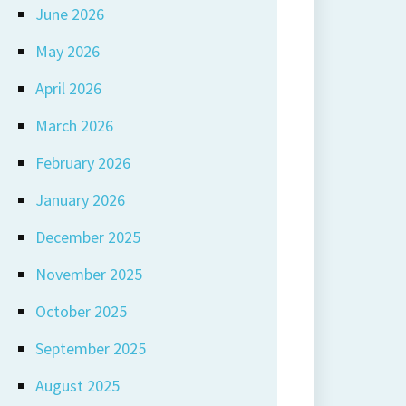
June 2026
May 2026
April 2026
March 2026
February 2026
January 2026
December 2025
November 2025
October 2025
September 2025
August 2025