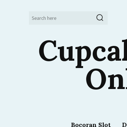
Search
Search
for:
Cupcak
On
Bocoran Slot
D