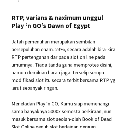
RTP, varians & naximum unggul
Play ‘n GO’s Dawn of Egypt
Jatah pemenuhan merupakan sembilan
persepuluhan enam. 23%, secara adalah kira-kira
RTP pertengahan daripada slot on line pada
umumnya. Tiada tanda guna memprotes disini,
namun demikian harap jaga: terselip serupa
modifikasi slot itu secara terbit bersama RTP yg
larut sebanyak ringan.
Meneladan Play ‘n GO, Kamu siap memenangi
sama banyaknya 5000x semesta perkiraan, nun
masuk bersama slot seolah-olah Book of Dead
Slot Online penuh slot berlainan dengan