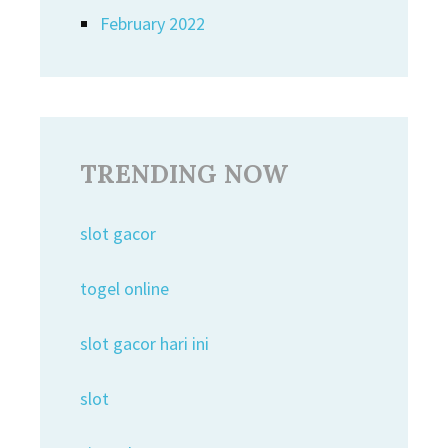
February 2022
TRENDING NOW
slot gacor
togel online
slot gacor hari ini
slot