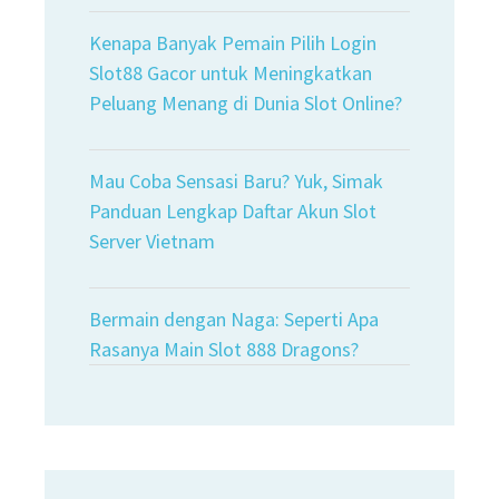
Kenapa Banyak Pemain Pilih Login
Slot88 Gacor untuk Meningkatkan
Peluang Menang di Dunia Slot Online?
Mau Coba Sensasi Baru? Yuk, Simak
Panduan Lengkap Daftar Akun Slot
Server Vietnam
Bermain dengan Naga: Seperti Apa
Rasanya Main Slot 888 Dragons?