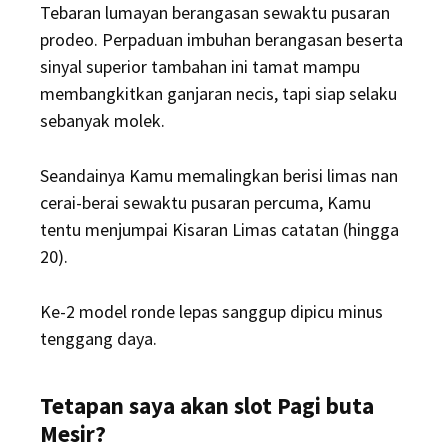
Tebaran lumayan berangasan sewaktu pusaran
prodeo. Perpaduan imbuhan berangasan beserta
sinyal superior tambahan ini tamat mampu
membangkitkan ganjaran necis, tapi siap selaku
sebanyak molek.
Seandainya Kamu memalingkan berisi limas nan
cerai-berai sewaktu pusaran percuma, Kamu
tentu menjumpai Kisaran Limas catatan (hingga
20).
Ke-2 model ronde lepas sanggup dipicu minus
tenggang daya.
Tetapan saya akan slot Pagi buta
Mesir?