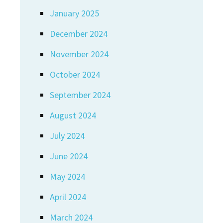
January 2025
December 2024
November 2024
October 2024
September 2024
August 2024
July 2024
June 2024
May 2024
April 2024
March 2024