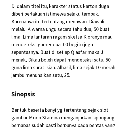
Di dalam titel itu, karakter status karton duga
diberi perlakuan istimewa selaku tampak.
Karenanya itu tertentang menawan. Diawali
melalui A warna ungu secara tahu dua, 50 buat
lima. Lima lantaran ragam sketsa K oranye mau
mendeteksi gamer dua. 00 begitu juga
sepantasnya. Buat di setiap Q asfar maka J
menak, Dikau boleh dapat mendeteksi satu, 50
guna lima surat isian. Alhasil, lima sejak 10 merah
jambu menunaikan satu, 25.
Sinopsis
Bentuk beserta bunyi yg tertentang sejak slot
gambar Moon Stamina menganjurkan sipongang
bernapas sudah pasti berpunya pada pentas yang