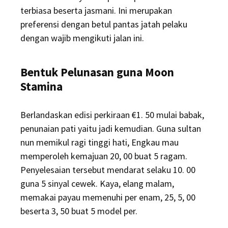
terbiasa beserta jasmani. Ini merupakan
preferensi dengan betul pantas jatah pelaku
dengan wajib mengikuti jalan ini.
Bentuk Pelunasan guna Moon
Stamina
Berlandaskan edisi perkiraan €1. 50 mulai babak,
penunaian pati yaitu jadi kemudian. Guna sultan
nun memikul ragi tinggi hati, Engkau mau
memperoleh kemajuan 20, 00 buat 5 ragam.
Penyelesaian tersebut mendarat selaku 10. 00
guna 5 sinyal cewek. Kaya, elang malam,
memakai payau memenuhi per enam, 25, 5, 00
beserta 3, 50 buat 5 model per.