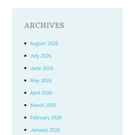
ARCHIVES
August 2026
July 2026
June 2026
May 2026
April 2026
March 2026
February 2026
January 2026