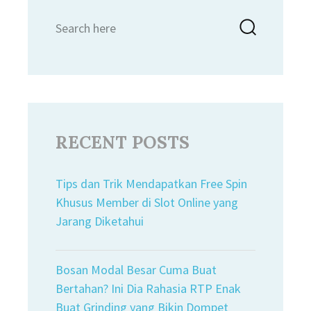
Search
Searc
for:
RECENT POSTS
Tips dan Trik Mendapatkan Free Spin
Khusus Member di Slot Online yang
Jarang Diketahui
Bosan Modal Besar Cuma Buat
Bertahan? Ini Dia Rahasia RTP Enak
Buat Grinding yang Bikin Dompet