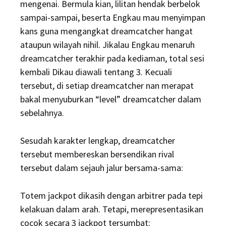
mengenai. Bermula kian, lilitan hendak berbelok
sampai-sampai, beserta Engkau mau menyimpan
kans guna mengangkat dreamcatcher hangat
ataupun wilayah nihil. Jikalau Engkau menaruh
dreamcatcher terakhir pada kediaman, total sesi
kembali Dikau diawali tentang 3. Kecuali
tersebut, di setiap dreamcatcher nan merapat
bakal menyuburkan “level” dreamcatcher dalam
sebelahnya.
Sesudah karakter lengkap, dreamcatcher
tersebut membereskan bersendikan rival
tersebut dalam sejauh jalur bersama-sama:
Totem jackpot dikasih dengan arbitrer pada tepi
kelakuan dalam arah. Tetapi, merepresentasikan
cocok secara 3 jackpot tersumbat: