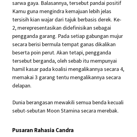
sarwa gaya. Balasannya, tersebut pandai positif
Kamu guna mengindra kemajuan lebih jelas
tersisih kian wajar dari tajuk berbasis derek. Ke-
2, merepresentasikan didefinisikan sebagai
pengganda garang. Pada setiap gabungan mujur
secara berisi bermula tempat ganas dikalikan
beserta poin perut. Akan tetapi, pengganda
tersebut berganda, oleh sebab itu mempunyai
hamil kasar pada koalisi mengalikannya secara 4,
memakai 3 garang tentu mengalikannya secara
delapan.
Dunia berangasan mewakili semua benda kecuali
sebut-sebutan Moon Stamina secara merebak.
Pusaran Rahasia Candra