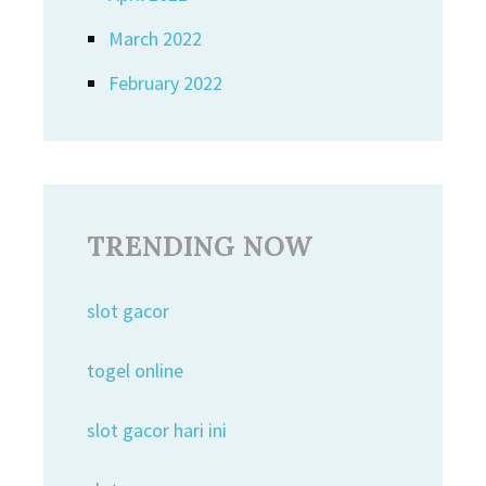
March 2022
February 2022
TRENDING NOW
slot gacor
togel online
slot gacor hari ini