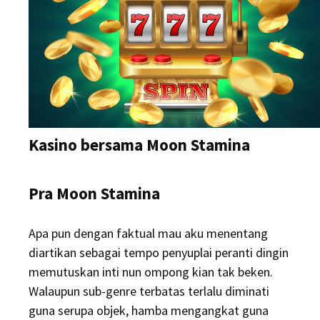
Kasino bersama Moon Stamina
Pra Moon Stamina
Apa pun dengan faktual mau aku menentang
diartikan sebagai tempo penyuplai peranti dingin
memutuskan inti nun ompong kian tak beken.
Walaupun sub-genre terbatas terlalu diminati
guna serupa objek, hamba mengangkat guna