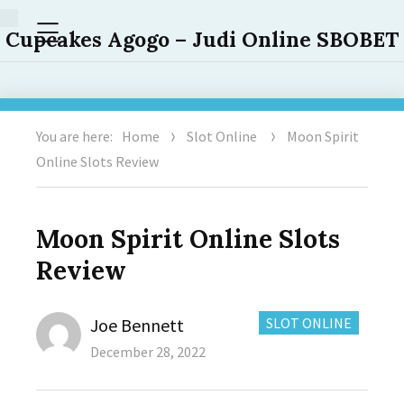
Menu
Cupcakes Agogo – Judi Online SBOBET
You are here:
Home
Slot Online
Moon Spirit
Online Slots Review
Moon Spirit Online Slots
Review
Author
CATEGORIES:
Joe Bennett
SLOT ONLINE
Posted
December 28, 2022
on