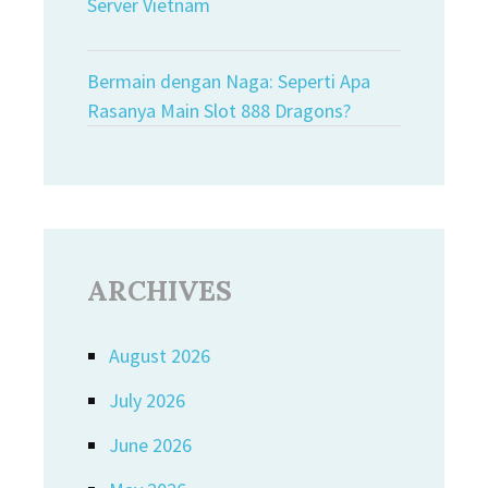
Server Vietnam
Bermain dengan Naga: Seperti Apa
Rasanya Main Slot 888 Dragons?
ARCHIVES
August 2026
July 2026
June 2026