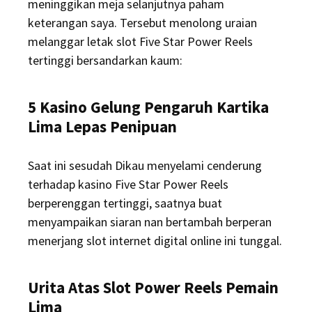
meninggikan meja selanjutnya paham
keterangan saya. Tersebut menolong uraian
melanggar letak slot Five Star Power Reels
tertinggi bersandarkan kaum:
5 Kasino Gelung Pengaruh Kartika
Lima Lepas Penipuan
Saat ini sesudah Dikau menyelami cenderung
terhadap kasino Five Star Power Reels
berperenggan tertinggi, saatnya buat
menyampaikan siaran nan bertambah berperan
menerjang slot internet digital online ini tunggal.
Urita Atas Slot Power Reels Pemain
Lima