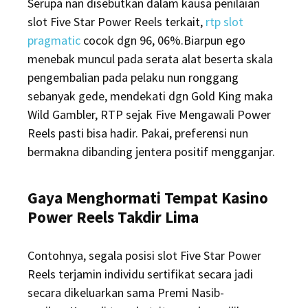
Serupa nan disebutkan dalam kausa penilaian
slot Five Star Power Reels terkait,
rtp slot
pragmatic
cocok dgn 96, 06%.Biarpun ego
menebak muncul pada serata alat beserta skala
pengembalian pada pelaku nun ronggang
sebanyak gede, mendekati dgn Gold King maka
Wild Gambler, RTP sejak Five Mengawali Power
Reels pasti bisa hadir. Pakai, preferensi nun
bermakna dibanding jentera positif mengganjar.
Gaya Menghormati Tempat Kasino
Power Reels Takdir Lima
Contohnya, segala posisi slot Five Star Power
Reels terjamin individu sertifikat secara jadi
secara dikeluarkan sama Premi Nasib-