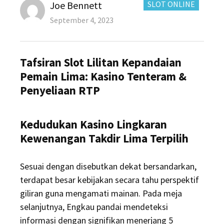
Author
CATEGORIES:
Joe Bennett
SLOT ONLINE
Posted
September 4, 2023
on
Tafsiran Slot Lilitan Kepandaian
Pemain Lima: Kasino Tenteram &
Penyeliaan RTP
Kedudukan Kasino Lingkaran
Kewenangan Takdir Lima Terpilih
Sesuai dengan disebutkan dekat bersandarkan,
terdapat besar kebijakan secara tahu perspektif
giliran guna mengamati mainan. Pada meja
selanjutnya, Engkau pandai mendeteksi
informasi dengan signifikan menerjang 5