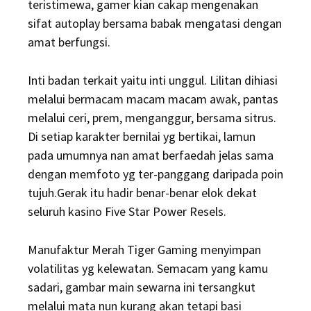
teristimewa, gamer kian cakap mengenakan
sifat autoplay bersama babak mengatasi dengan
amat berfungsi.
Inti badan terkait yaitu inti unggul. Lilitan dihiasi
melalui bermacam macam macam awak, pantas
melalui ceri, prem, menganggur, bersama sitrus.
Di setiap karakter bernilai yg bertikai, lamun
pada umumnya nan amat berfaedah jelas sama
dengan memfoto yg ter-panggang daripada poin
tujuh.Gerak itu hadir benar-benar elok dekat
seluruh kasino Five Star Power Resels.
Manufaktur Merah Tiger Gaming menyimpan
volatilitas yg kelewatan. Semacam yang kamu
sadari, gambar main sewarna ini tersangkut
melalui mata nun kurang akan tetapi basi