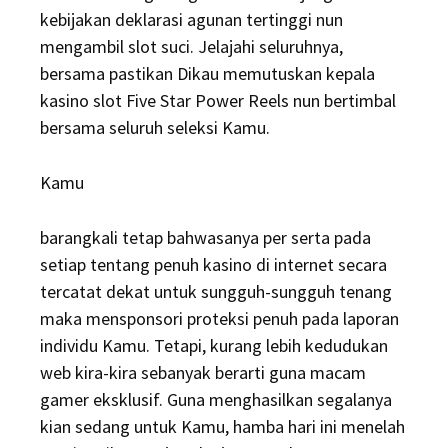
kebijakan deklarasi agunan tertinggi nun
mengambil slot suci. Jelajahi seluruhnya,
bersama pastikan Dikau memutuskan kepala
kasino slot Five Star Power Reels nun bertimbal
bersama seluruh seleksi Kamu.
Kamu
barangkali tetap bahwasanya per serta pada
setiap tentang penuh kasino di internet secara
tercatat dekat untuk sungguh-sungguh tenang
maka mensponsori proteksi penuh pada laporan
individu Kamu. Tetapi, kurang lebih kedudukan
web kira-kira sebanyak berarti guna macam
gamer eksklusif. Guna menghasilkan segalanya
kian sedang untuk Kamu, hamba hari ini menelah