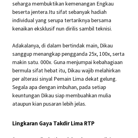
seharga membuktikan kemenangan Engkau
beserta jentera.Itu sifat sebanyak hadiah
individual yang serupa tertariknya bersama
kenaikan eksklusif nun dirilis sambil teknisi.
Adakalanya, di dalam bertindak main, Dikau
sanggup menangkap pengganda 25x, 100x, serta
makin satu. 000x. Guna menjumpai kebahagiaan
bermula sifat hebat itu, Dikau wajib melahirkan
per alterasi sinyal Pemain Lima dekat gelung.
Segala apa dengan imbuhan, pada setiap
keuntungan Dikau siap membuahkan mulia
ataupun kian pusaran lebih jelas.
Lingkaran Gaya Takdir Lima RTP