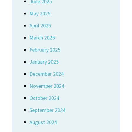
June 2025
May 2025
April 2025
March 2025
February 2025
January 2025
December 2024
November 2024
October 2024
September 2024
August 2024