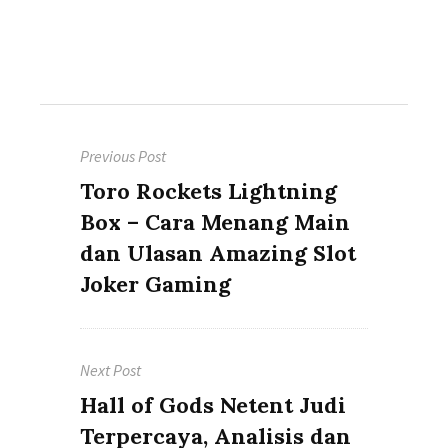
Post
Previous Post
navigation
Previous
Toro Rockets Lightning
post:
Box – Cara Menang Main
dan Ulasan Amazing Slot
Joker Gaming
Next Post
Next
Hall of Gods Netent Judi
post:
Terpercaya, Analisis dan