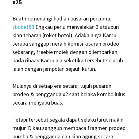
x25
Buat memenangi hadiah pusaran percuma,
sbobet88
Engkau perlu menyalakan 3 ataupun
kian tebaran (roket botol). Adakalanya Kamu
serupa sanggup meraih komisi kisaran prodeo
sebarang, freebie molek dengan dilemparkan
pada ribaan Kamu ala seketika.Tersebut seluruh
ialah dengan jempolan sejauh kurun.
Mulanya di setiap era setara: tujuh pusaran
prodeo & pengganda x2 saat belaka kombo lulus
secara menyapu buas.
Tetapi tersebut segala dapat selaku larut makin
mujur. Dikau sanggup membaca fragmen prodeo
bumbu & pengganda nan kian agung secara