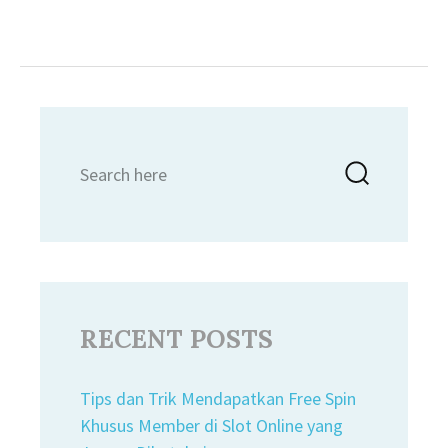
Search
Searc
for:
RECENT POSTS
Tips dan Trik Mendapatkan Free Spin
Khusus Member di Slot Online yang