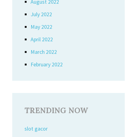
August 2022
July 2022
May 2022
April 2022
March 2022
February 2022
TRENDING NOW
slot gacor