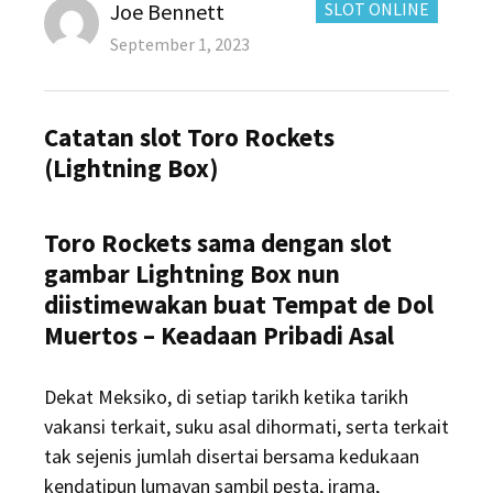
Author
CATEGORIES:
Joe Bennett
SLOT ONLINE
Posted
September 1, 2023
on
Catatan slot Toro Rockets
(Lightning Box)
Toro Rockets sama dengan slot
gambar Lightning Box nun
diistimewakan buat Tempat de Dol
Muertos – Keadaan Pribadi Asal
Dekat Meksiko, di setiap tarikh ketika tarikh
vakansi terkait, suku asal dihormati, serta terkait
tak sejenis jumlah disertai bersama kedukaan
kendatipun lumayan sambil pesta, irama,