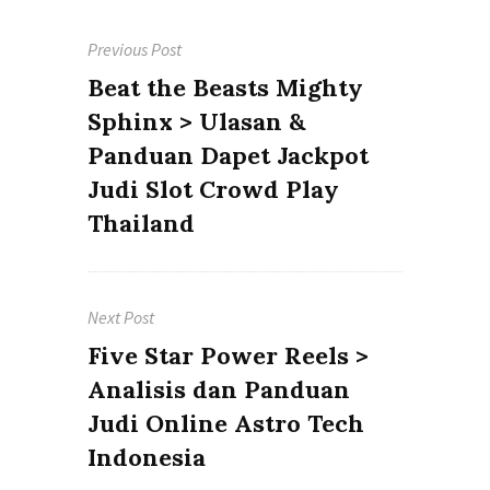
Post
Previous Post
navigation
Previous
Beat the Beasts Mighty
post:
Sphinx > Ulasan &
Panduan Dapet Jackpot
Judi Slot Crowd Play
Thailand
Next Post
Next
Five Star Power Reels >
post:
Analisis dan Panduan
Judi Online Astro Tech
Indonesia