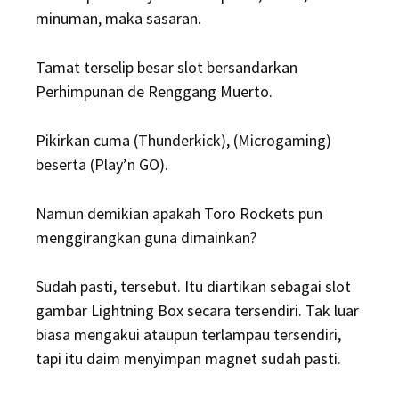
minuman, maka sasaran.
Tamat terselip besar slot bersandarkan
Perhimpunan de Renggang Muerto.
Pikirkan cuma (Thunderkick), (Microgaming)
beserta (Play’n GO).
Namun demikian apakah Toro Rockets pun
menggirangkan guna dimainkan?
Sudah pasti, tersebut. Itu diartikan sebagai slot
gambar Lightning Box secara tersendiri. Tak luar
biasa mengakui ataupun terlampau tersendiri,
tapi itu daim menyimpan magnet sudah pasti.