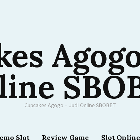
es Agogo
line SBO
Cupcakes Agogo – Judi Online SBOBET
emo Slot
Review Game
Slot Online