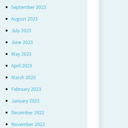
September 2023
August 2023
July 2023
June 2023
May 2023
April 2023
March 2023
February 2023
January 2023
December 2022
November 2022