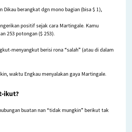
Dikau berangkat dgn mono bagian (bisa $ 1),
erikan positif sejak cara Martingale. Kamu
an 253 potongan ($ 253).
ngkut-menyangkut berisi rona “salah” (atau di dalam
ungkin, waktu Engkau menyalakan gaya Martingale.
t-ikut?
ubungan buatan nan “tidak mungkin” berikut tak