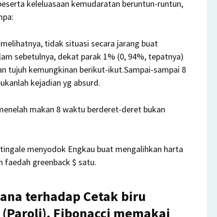
beserta keleluasaan kemudaratan beruntun-runtun,
mpa:
elihatnya, tidak situasi secara jarang buat
alam sebetulnya, dekat parak 1% (0, 94%, tepatnya)
an tujuh kemungkinan berikut-ikut.Sampai-sampai 8
ukanlah kejadian yg absurd.
menelah makan 8 waktu berderet-deret bukan
Martingale menyodok Engkau buat mengalihkan harta
 faedah greenback $ satu.
 ana terhadap Cetak biru
 (Paroli), Fibonacci memakai