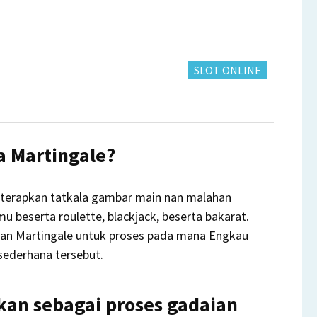
CATEGORIES:
SLOT ONLINE
a Martingale?
terapkan tatkala gambar main nan malahan
 beserta roulette, blackjack, beserta bakarat.
an Martingale untuk proses pada mana Engkau
esederhana tersebut.
ikan sebagai proses gadaian