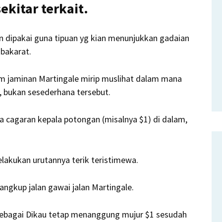
kitar terkait.
 dipakai guna tipuan yg kian menunjukkan gadaian
 bakarat.
 jaminan Martingale mirip muslihat dalam mana
 bukan sesederhana tersebut.
a cagaran kepala potongan (misalnya $1) di dalam,
akukan urutannya terik teristimewa.
rangkup jalan gawai jalan Martingale.
 sebagai Dikau tetap menanggung mujur $1 sesudah