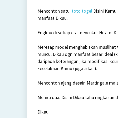
Mencontoh satu:
toto togel
Disini Kamu 
manfaat Dikau.
Engkau di setiap era mencukur Hitam. K
Meresap model menghabiskan muslihat t
muncul Dikau dgn manfaat besar ideal (
daripada keterangan jika modifikasi keu
kecelakaan Kamu (juga 5 kali).
Mencontoh ajang desain Martingale mal
Meniru dua: Disini Dikau tahu ringkasan 
Dikau