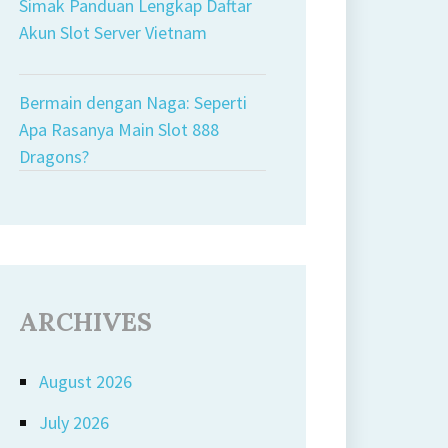
Simak Panduan Lengkap Daftar
Akun Slot Server Vietnam
Bermain dengan Naga: Seperti
Apa Rasanya Main Slot 888
Dragons?
ARCHIVES
August 2026
July 2026