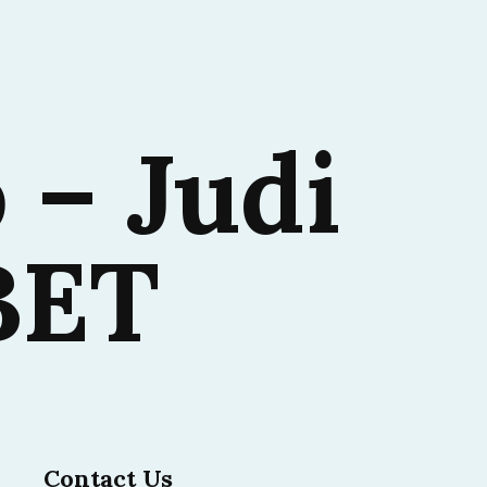
 – Judi
BET
Contact Us