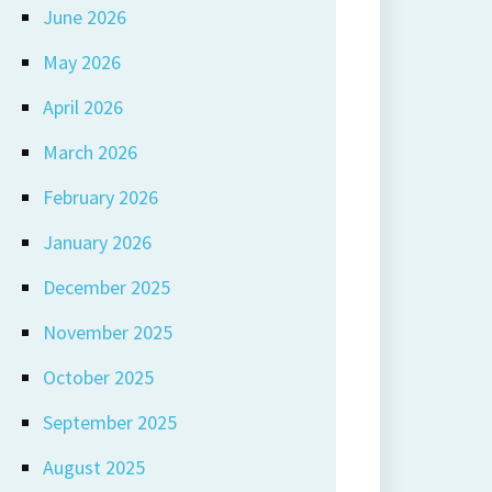
June 2026
May 2026
April 2026
March 2026
February 2026
January 2026
December 2025
November 2025
October 2025
September 2025
August 2025