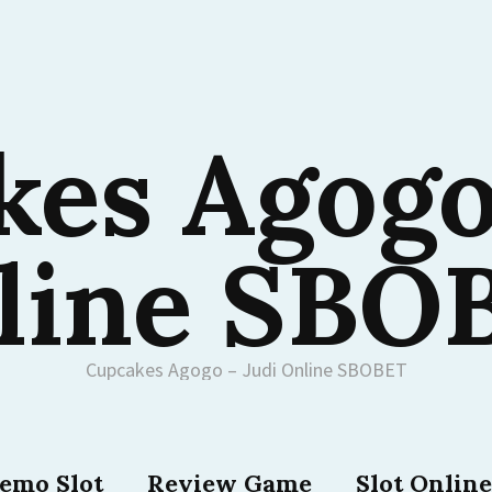
es Agogo
line SBO
Cupcakes Agogo – Judi Online SBOBET
emo Slot
Review Game
Slot Online