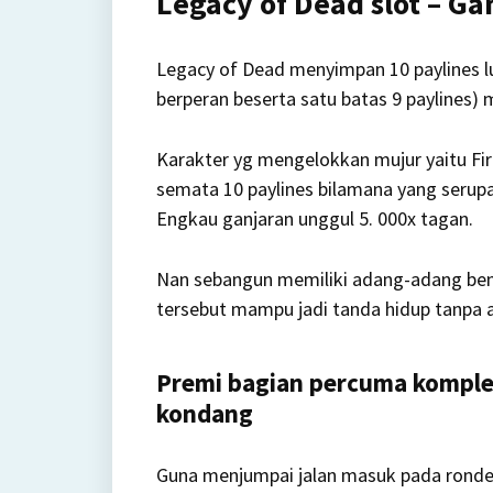
Legacy of Dead slot – Ga
Legacy of Dead menyimpan 10 paylines 
berperan beserta satu batas 9 paylines) 
Karakter yg mengelokkan mujur yaitu F
semata 10 paylines bilamana yang serupa
Engkau ganjaran unggul 5. 000x tagan.
Nan sebangun memiliki adang-adang bent
tersebut mampu jadi tanda hidup tanpa 
Premi bagian percuma komple
kondang
Guna menjumpai jalan masuk pada ronde