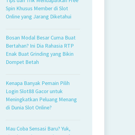
Tips dan Trik Mendapatkan Free
Spin Khusus Member di Slot
Online yang Jarang Diketahui
Bosan Modal Besar Cuma Buat
Bertahan? Ini Dia Rahasia RTP
Enak Buat Grinding yang Bikin
Dompet Betah
Kenapa Banyak Pemain Pilih
Login Slot88 Gacor untuk
Meningkatkan Peluang Menang
di Dunia Slot Online?
Mau Coba Sensasi Baru? Yuk,