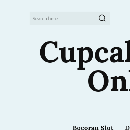
Search
Search
for:
Cupcak
On
Bocoran Slot
D