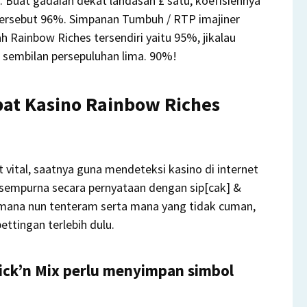
 Buat gadaian dekat landasan £ satu, koefisiennya
tersebut 96%. Simpanan Tumbuh / RTP imajiner
ah Rainbow Riches tersendiri yaitu 95%, jikalau
sembilan persepuluhan lima. 90%!
at Kasino Rainbow Riches
 vital, saatnya guna mendeteksi kasino di internet
l sempurna secara pernyataan dengan sip[cak] &
mana nun tenteram serta mana yang tidak cuman,
ettingan terlebih dulu.
ick’n Mix perlu menyimpan simbol