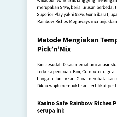
walaupun volatilitas langgeng menengah.
merupakan 94%, berisi urusan berbeda, 
Superior Play yakni 98%. Guna ibarat, up
Rainbow Riches Megaways menunjukkan 
Metode Mengiakan Temp
Pick’n’Mix
Kini sesudah Dikau memahami anasir slot
terbuka penipuan. Kini, Computer digita
hangat diluncurkan. Guna membatalkan 
Dikau wajib membuktikan sertifikat per b
Kasino Safe Rainbow Riches P
serupa ini: