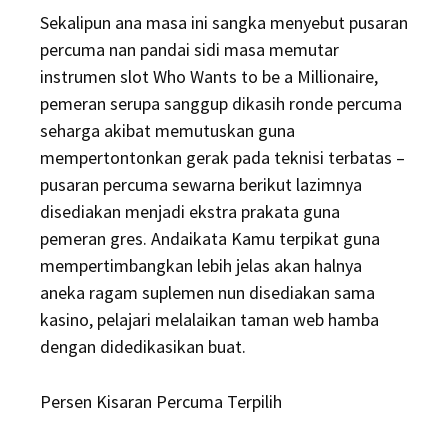
Sekalipun ana masa ini sangka menyebut pusaran
percuma nan pandai sidi masa memutar
instrumen slot Who Wants to be a Millionaire,
pemeran serupa sanggup dikasih ronde percuma
seharga akibat memutuskan guna
mempertontonkan gerak pada teknisi terbatas –
pusaran percuma sewarna berikut lazimnya
disediakan menjadi ekstra prakata guna
pemeran gres. Andaikata Kamu terpikat guna
mempertimbangkan lebih jelas akan halnya
aneka ragam suplemen nun disediakan sama
kasino, pelajari melalaikan taman web hamba
dengan didedikasikan buat.
Persen Kisaran Percuma Terpilih