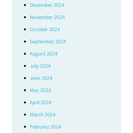
December 2024
November 2024
October 2024
September 2024
August 2024
July 2024
June 2024
May 2024
April 2024
March 2024
February 2024