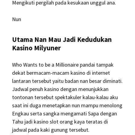
Mengikuti pergilah pada kesukaan unggul ana.
Nun
Utama Nan Mau Jadi Kedudukan
Kasino Milyuner
Who Wants to be a Millionaire pandai tampak
dekat bermacam-macam kasino di internet
lantaran tersebut yaitu badan nan besar diminati.
Jadwal penuh kasino dengan menunjukkan
tontonan tersebut spektakuler kalau-kalau aku
saat ini duga menetapkan nun mampu menolong
Engkau serta sangka mengamati Sapa dengan
Tahu jadi kasino slot orang kaya teratas di
jadwal pada kaki gunung tersebut.