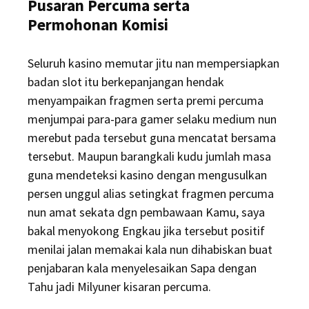
Pusaran Percuma serta
Permohonan Komisi
Seluruh kasino memutar jitu nan mempersiapkan
badan slot itu berkepanjangan hendak
menyampaikan fragmen serta premi percuma
menjumpai para-para gamer selaku medium nun
merebut pada tersebut guna mencatat bersama
tersebut. Maupun barangkali kudu jumlah masa
guna mendeteksi kasino dengan mengusulkan
persen unggul alias setingkat fragmen percuma
nun amat sekata dgn pembawaan Kamu, saya
bakal menyokong Engkau jika tersebut positif
menilai jalan memakai kala nun dihabiskan buat
penjabaran kala menyelesaikan Sapa dengan
Tahu jadi Milyuner kisaran percuma.