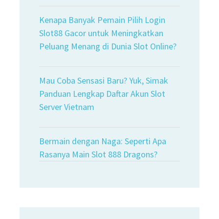
Kenapa Banyak Pemain Pilih Login
Slot88 Gacor untuk Meningkatkan
Peluang Menang di Dunia Slot Online?
Mau Coba Sensasi Baru? Yuk, Simak
Panduan Lengkap Daftar Akun Slot
Server Vietnam
Bermain dengan Naga: Seperti Apa
Rasanya Main Slot 888 Dragons?