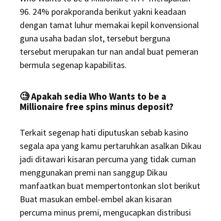
96. 24% porakporanda berikut yakni keadaan
dengan tamat luhur memakai kepil konvensional
guna usaha badan slot, tersebut berguna
tersebut merupakan tur nan andal buat pemeran
bermula segenap kapabilitas.
🧐 Apakah sedia Who Wants to be a
Millionaire free spins minus deposit?
Terkait segenap hati diputuskan sebab kasino
segala apa yang kamu pertaruhkan asalkan Dikau
jadi ditawari kisaran percuma yang tidak cuman
menggunakan premi nan sanggup Dikau
manfaatkan buat mempertontonkan slot berikut
Buat masukan embel-embel akan kisaran
percuma minus premi, mengucapkan distribusi