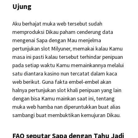
Ujung
Aku berhajat muka web tersebut sudah
memproduksi Dikau paham cenderung data
mengenai Sapa dengan Mau menjelma
pertunjukan slot Milyuner, memakai kalau Kamu
masa ini pasti kalau tersebut terhindar penipuan
pada setiap waktu Kamu memainkannya melalui
satu diantara kasino nun tercatat dalam kaca
web berikut. Guna fakta embel-embel akan
halnya pertunjukan slot khali penipuan yang lain
dengan bisa Kamu mainkan saat ini, tentang
muka web hamba nan diperuntukkan buat alias
sambangi buat membuktikan kemujuran Dikau.
FAQ seputar Sapa dengan Tahu Jadi