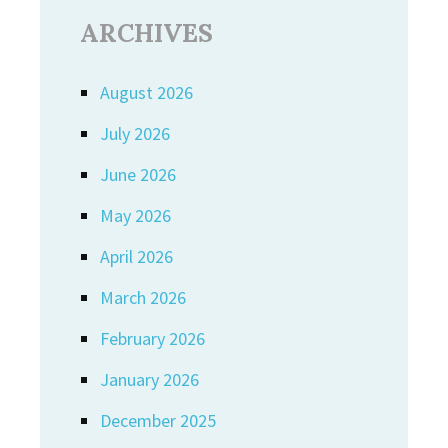
ARCHIVES
August 2026
July 2026
June 2026
May 2026
April 2026
March 2026
February 2026
January 2026
December 2025