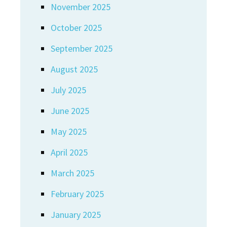
November 2025
October 2025
September 2025
August 2025
July 2025
June 2025
May 2025
April 2025
March 2025
February 2025
January 2025