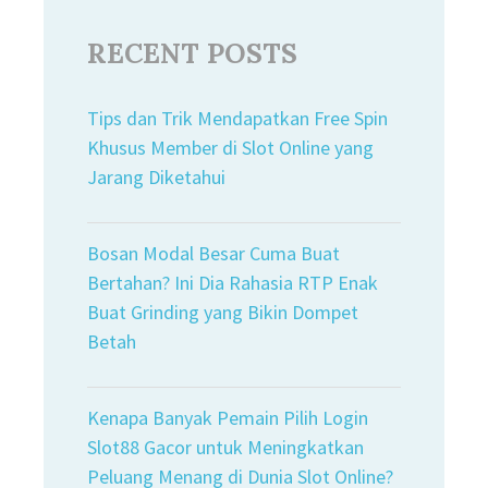
RECENT POSTS
Tips dan Trik Mendapatkan Free Spin
Khusus Member di Slot Online yang
Jarang Diketahui
Bosan Modal Besar Cuma Buat
Bertahan? Ini Dia Rahasia RTP Enak
Buat Grinding yang Bikin Dompet
Betah
Kenapa Banyak Pemain Pilih Login
Slot88 Gacor untuk Meningkatkan
Peluang Menang di Dunia Slot Online?