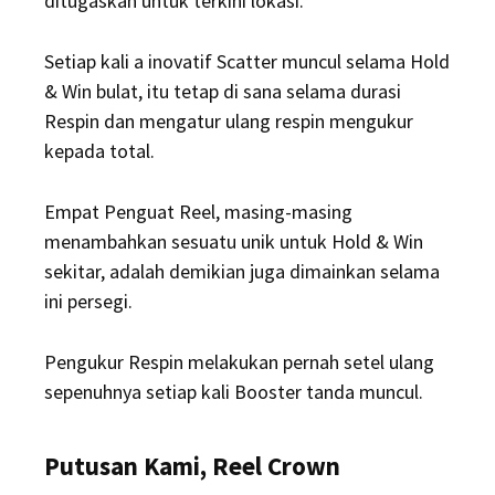
ditugaskan untuk terkini lokasi.
Setiap kali a inovatif Scatter muncul selama Hold
& Win bulat, itu tetap di sana selama durasi
Respin dan mengatur ulang respin mengukur
kepada total.
Empat Penguat Reel, masing-masing
menambahkan sesuatu unik untuk Hold & Win
sekitar, adalah demikian juga dimainkan selama
ini persegi.
Pengukur Respin melakukan pernah setel ulang
sepenuhnya setiap kali Booster tanda muncul.
Putusan Kami, Reel Crown