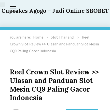
Menu
Cupcakes Agogo – Judi Online SBOBET
You are here:
Home
Slot Thailand
Reel
Crown Slot Review >> Ulasan and Panduan Slot Mesin
CQ9 Paling Gacor Indonesia
Reel Crown Slot Review >>
Ulasan and Panduan Slot
Mesin CQ9 Paling Gacor
Indonesia