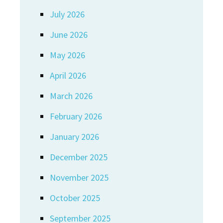
July 2026
June 2026
May 2026
April 2026
March 2026
February 2026
January 2026
December 2025
November 2025
October 2025
September 2025