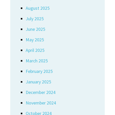
August 2025
July 2025
June 2025
May 2025
April 2025
March 2025
February 2025
January 2025
December 2024
November 2024
October 2024