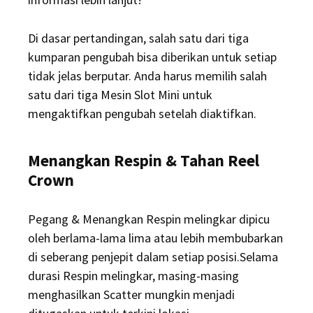
Di dasar pertandingan, salah satu dari tiga
kumparan pengubah bisa diberikan untuk setiap
tidak jelas berputar. Anda harus memilih salah
satu dari tiga Mesin Slot Mini untuk
mengaktifkan pengubah setelah diaktifkan.
Menangkan Respin & Tahan Reel
Crown
Pegang & Menangkan Respin melingkar dipicu
oleh berlama-lama lima atau lebih membubarkan
di seberang penjepit dalam setiap posisi.Selama
durasi Respin melingkar, masing-masing
menghasilkan Scatter mungkin menjadi