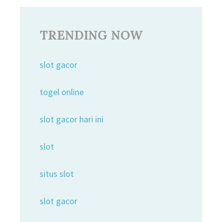
TRENDING NOW
slot gacor
togel online
slot gacor hari ini
slot
situs slot
slot gacor