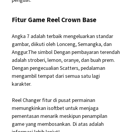
Fitur Game Reel Crown Base
Angka 7 adalah terbaik mengeluarkan standar
gambar, diikuti oleh Lonceng, Semangka, dan
Anggur.The simbol Dengan pembayaran terendah
adalah stroberi, lemon, oranye, dan buah prem.
Dengan pengecualian Scatters, pedalaman
mengambil tempat dari semua satu lagi
karakter.
Reel Changer fitur di pusat permainan
memungkinkan isoftbet untuk menjaga
pementasan menarik meskipun penampilan
game yang membosankan. Di atas adalah
informasi lebih lanjut!