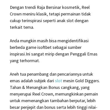
Dengan trendi Raja Bersinar kosmetik, Reel
Crown meniru klasik, tetapi permainan tidak
cukup terinspirasi seperti anak slot dengan
terkait tema.
Anda mungkin masih bisa mengidentifikasi
berbeda game isoftbet sebagai sumber
inspirasi.Ini sangat mirip dengan Penggali Emas
yang terhormat.
Aneh tua penambang dan pencariannya untuk
emas adalah subjek dari
slot
mesin Gold Diggers.
Tahan & Menangkan Bonus cangkang, yang
menyerupai Reel Crown, memungkinkan pemain
untuk memenangkan tambahan berputar, lebih
besar penjepit dan bonus serta lebih tinggi nilai-