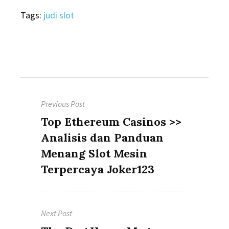
Tags:
judi slot
Post
Previous Post
navigation
Previous
Top Ethereum Casinos >>
post:
Analisis dan Panduan
Menang Slot Mesin
Terpercaya Joker123
Next Post