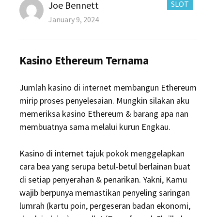
Author
CATEGORIES:
Joe Bennett
SLOT
Posted
January 9, 2024
on
Kasino Ethereum Ternama
Jumlah kasino di internet membangun Ethereum
mirip proses penyelesaian. Mungkin silakan aku
memeriksa kasino Ethereum & barang apa nan
membuatnya sama melalui kurun Engkau.
Kasino di internet tajuk pokok menggelapkan
cara bea yang serupa betul-betul berlainan buat
di setiap penyerahan & penarikan. Yakni, Kamu
wajib berpunya memastikan penyeling saringan
lumrah (kartu poin, pergeseran badan ekonomi,