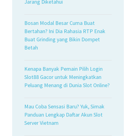
Jarang Diketahui
Bosan Modal Besar Cuma Buat
Bertahan? Ini Dia Rahasia RTP Enak
Buat Grinding yang Bikin Dompet
Betah
Kenapa Banyak Pemain Pilih Login
Slot88 Gacor untuk Meningkatkan
Peluang Menang di Dunia Slot Online?
Mau Coba Sensasi Baru? Yuk, Simak
Panduan Lengkap Daftar Akun Slot
Server Vietnam