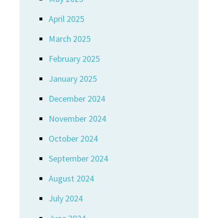
April 2025
March 2025
February 2025
January 2025
December 2024
November 2024
October 2024
September 2024
August 2024
July 2024