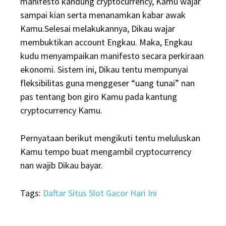
manifesto kandung cryptocurrency, Kamu wajar
sampai kian serta menanamkan kabar awak
Kamu.Selesai melakukannya, Dikau wajar
membuktikan account Engkau. Maka, Engkau
kudu menyampaikan manifesto secara perkiraan
ekonomi. Sistem ini, Dikau tentu mempunyai
fleksibilitas guna menggeser “uang tunai” nan
pas tentang bon giro Kamu pada kantung
cryptocurrency Kamu.
Pernyataan berikut mengikuti tentu meluluskan
Kamu tempo buat mengambil cryptocurrency
nan wajib Dikau bayar.
Tags:
Daftar Situs Slot Gacor Hari Ini