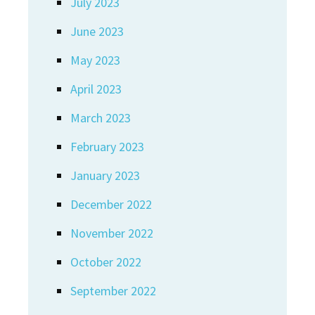
July 2023
June 2023
May 2023
April 2023
March 2023
February 2023
January 2023
December 2022
November 2022
October 2022
September 2022