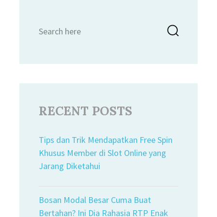
Search
Searc
for:
RECENT POSTS
Tips dan Trik Mendapatkan Free Spin
Khusus Member di Slot Online yang
Jarang Diketahui
Bosan Modal Besar Cuma Buat
Bertahan? Ini Dia Rahasia RTP Enak