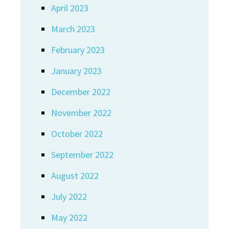
April 2023
March 2023
February 2023
January 2023
December 2022
November 2022
October 2022
September 2022
August 2022
July 2022
May 2022