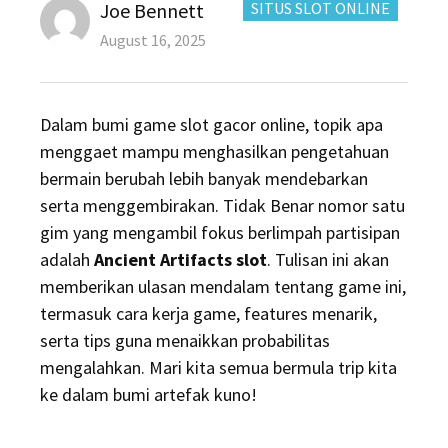
Author
CATEGORIES:
Joe Bennett
SITUS SLOT ONLINE
Posted
August 16, 2025
on
Dalam bumi game slot gacor online, topik apa
menggaet mampu menghasilkan pengetahuan
bermain berubah lebih banyak mendebarkan
serta menggembirakan. Tidak Benar nomor satu
gim yang mengambil fokus berlimpah partisipan
adalah
Ancient Artifacts slot
. Tulisan ini akan
memberikan ulasan mendalam tentang game ini,
termasuk cara kerja game, features menarik,
serta tips guna menaikkan probabilitas
mengalahkan. Mari kita semua bermula trip kita
ke dalam bumi artefak kuno!