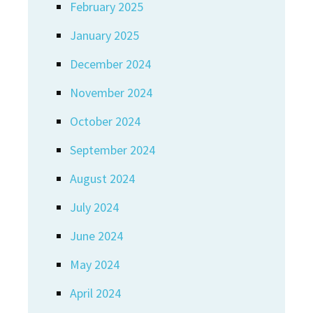
February 2025
January 2025
December 2024
November 2024
October 2024
September 2024
August 2024
July 2024
June 2024
May 2024
April 2024