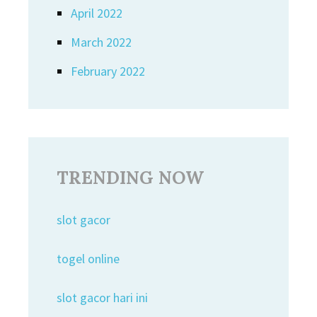
April 2022
March 2022
February 2022
TRENDING NOW
slot gacor
togel online
slot gacor hari ini