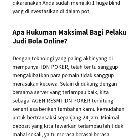
dikarenakan Anda sudah memiliki 1 huge blind
yang diinvestasikan di dalam pot.
Apa Hukuman Maksimal Bagi Pelaku
Judi Bola Online?
Dengan teknologi yang paling akhir yang di
mempunyai IDN POKER, telah tentu sanggup
mengakibatkan para pemain tidak sanggup
merasakan kecewa. Selain di dukung dengan
bersama server yang terlampau baik, kita
sebagai AGEN RESMI IDN POKER terhitung
senantiasa berikan tambahan kamu kemudahan
untuk bertransaksi sepanjang 24 jam. Minimal
deposit yang kita tawarkan terlampau lah tidak
mahal sekali, yaitu merasa berasal berasal