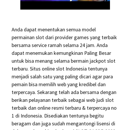
Anda dapat menentukan semua model
permainan slot dari provider games yang terbaik
bersama service ramah selama 24 jam. Anda
dapat menemukan kemungkinan Paling Besar
untuk bisa menang selama bermain jackpot slot
terbaru. Situs online slot Indonesia tentunya
menjadi salah satu yang paling dicari agar para
pemain bisa memilih web yang kredibel dan
terpercaya. Sekarang telah ada bersama dengan
berikan pelayanan terbaik sebagai web judi slot
terbaik dan online resmi terbaru & terpercaya no
1 di Indonesia. Disediakan tentunya begitu
beragam dan juga sudah mengantongi lisensi di