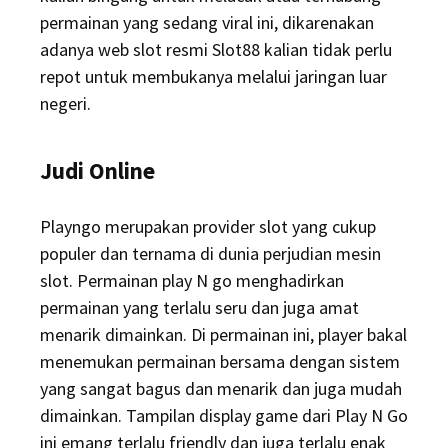
permainan yang sedang viral ini, dikarenakan
adanya web slot resmi Slot88 kalian tidak perlu
repot untuk membukanya melalui jaringan luar
negeri.
Judi Online
Playngo merupakan provider slot yang cukup
populer dan ternama di dunia perjudian mesin
slot. Permainan play N go menghadirkan
permainan yang terlalu seru dan juga amat
menarik dimainkan. Di permainan ini, player bakal
menemukan permainan bersama dengan sistem
yang sangat bagus dan menarik dan juga mudah
dimainkan. Tampilan display game dari Play N Go
ini emang terlalu friendly dan juga terlalu enak