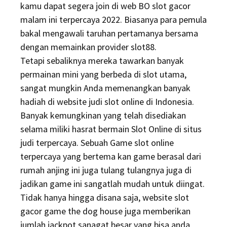
kamu dapat segera join di web BO slot gacor
malam ini terpercaya 2022. Biasanya para pemula
bakal mengawali taruhan pertamanya bersama
dengan memainkan provider slot88.
Tetapi sebaliknya mereka tawarkan banyak
permainan mini yang berbeda di slot utama,
sangat mungkin Anda memenangkan banyak
hadiah di website judi slot online di Indonesia.
Banyak kemungkinan yang telah disediakan
selama miliki hasrat bermain Slot Online di situs
judi terpercaya. Sebuah Game slot online
terpercaya yang bertema kan game berasal dari
rumah anjing ini juga tulang tulangnya juga di
jadikan game ini sangatlah mudah untuk diingat.
Tidak hanya hingga disana saja, website slot
gacor game the dog house juga memberikan
jumlah jackpot sanagat besar yang bisa anda