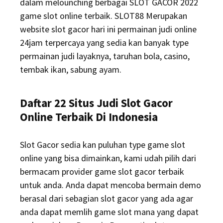
dalam melounching berbagai SLOT GACOR 2022
game slot online terbaik. SLOT88 Merupakan
website slot gacor hari ini permainan judi online
24jam terpercaya yang sedia kan banyak type
permainan judi layaknya, taruhan bola, casino,
tembak ikan, sabung ayam.
Daftar 22 Situs Judi Slot Gacor
Online Terbaik Di Indonesia
Slot Gacor sedia kan puluhan type game slot
online yang bisa dimainkan, kami udah pilih dari
bermacam provider game slot gacor terbaik
untuk anda. Anda dapat mencoba bermain demo
berasal dari sebagian slot gacor yang ada agar
anda dapat memlih game slot mana yang dapat