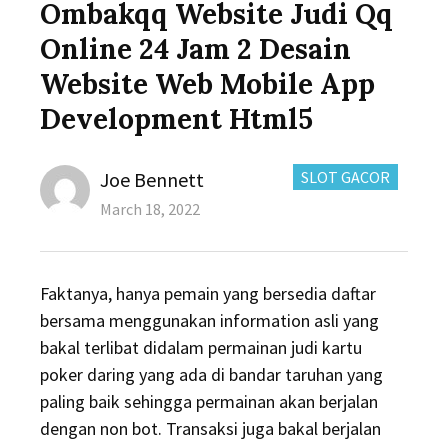
Ombakqq Website Judi Qq
Online 24 Jam 2 Desain
Website Web Mobile App
Development Html5
Author
CATEGORIES:
Joe Bennett
SLOT GACOR
Posted
March 18, 2022
on
Faktanya, hanya pemain yang bersedia daftar
bersama menggunakan information asli yang
bakal terlibat didalam permainan judi kartu
poker daring yang ada di bandar taruhan yang
paling baik sehingga permainan akan berjalan
dengan non bot. Transaksi juga bakal berjalan