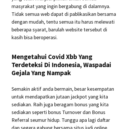
masyrakat yang ingin bergabung di dalamnya.
Tidak semua web dapat di pablikasikan bersama
dengan mudah, tentu semua itu harus melewati
beberapa syarat, barulah website tersebut di
kasih bisa beroperasi.
Mengetahui Covid Xbb Yang
Terdeteksi Di Indonesia, Waspadai
Gejala Yang Nampak
Semakin aktif anda bermain, besar kesempatan
untuk mendapatkan jutaan jackpot yang kita
sediakan. Raih juga beragam bonus yang kita
sediakan seperti bonus Turnover dan Bonus
Referral seumur hidup. Tunggu apa lagi daftar
dan segera gabung bersama situs judi online