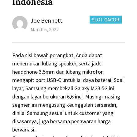
Indonesia
Author
CATEGORIES:
Joe Bennett
SLOT GACOR
Posted
March 5, 2022
on
Pada sisi bawah perangkat, Anda dapat
menemukan lubang speaker, serta jack
headphone 3,5mm dan lubang mikrofon
mengapit port USB-C untuk isi daya baterai. Soal
layar, Samsung membekali Galaxy M23 5G ini
dengan layar berukuran 6,6 inci. Masing-masing
segmen ini mengusung keunggulan tersendiri,
dinilai Samsung sesuai untuk customer yang
disasarnya, juga bersama penawaran harga
bervariasi.