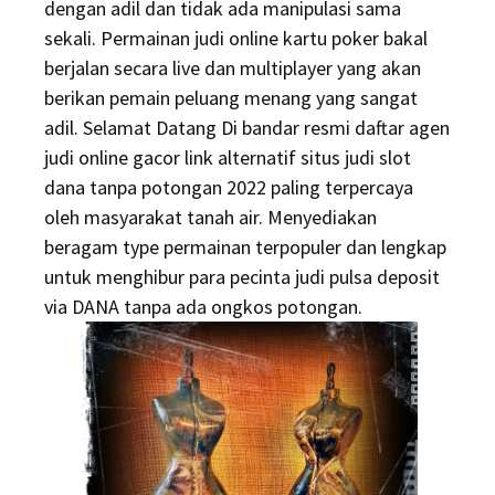
dengan adil dan tidak ada manipulasi sama
sekali. Permainan judi online kartu poker bakal
berjalan secara live dan multiplayer yang akan
berikan pemain peluang menang yang sangat
adil. Selamat Datang Di bandar resmi daftar agen
judi online gacor link alternatif situs judi slot
dana tanpa potongan 2022 paling terpercaya
oleh masyarakat tanah air. Menyediakan
beragam type permainan terpopuler dan lengkap
untuk menghibur para pecinta judi pulsa deposit
via DANA tanpa ada ongkos potongan.